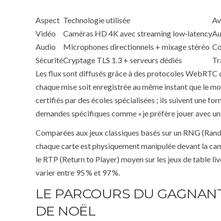
Aspect
Technologie utilisée
Av
Vidéo
Caméras HD 4K avec streaming low‑latency
Au
Audio
Microphones directionnels + mixage stéréo
Co
Sécurité
Cryptage TLS 1.3 + serveurs dédiés
Tr
Les flux sont diffusés grâce à des protocoles WebRTC q
chaque mise soit enregistrée au même instant que le mo
certifiés par des écoles spécialisées ; ils suivent une fo
demandes spécifiques comme « je préfère jouer avec un
Comparées aux jeux classiques basés sur un RNG (Rando
chaque carte est physiquement manipulée devant la camé
le RTP (Return to Player) moyen sur les jeux de table l
varier entre 95 % et 97 %.
LE PARCOURS DU GAGNANT
DE NOËL