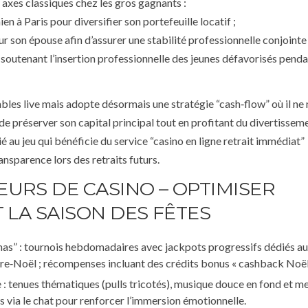
 axes classiques chez les gros gagnants :
 à Paris pour diversifier son portefeuille locatif ;
on épouse afin d’assurer une stabilité professionnelle conjointe 
 soutenant l’insertion professionnelle des jeunes défavorisés penda
tables live mais adopte désormais une stratégie “cash‑flow” où il ne
 de préserver son capital principal tout en profitant du divertissem
é au jeu qui bénéficie du service “casino en ligne retrait immédiat”
sparence lors des retraits futurs.
URS DE CASINO – OPTIMISER
 LA SAISON DES FÊTES
as” : tournois hebdomadaires avec jackpots progressifs dédiés au
ère‑Noël ; récompenses incluant des crédits bonus « cashback Noël
 : tenues thématiques (pulls tricotés), musique douce en fond et 
s via le chat pour renforcer l’immersion émotionnelle.