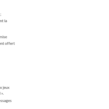
;
nt la
 mise
ent offert
x jeux
 ».
messages