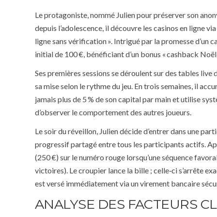
Le protagoniste, nommé Julien pour préserver son anonyma
depuis l’adolescence, il découvre les casinos en ligne vi
ligne sans vérification ». Intrigué par la promesse d’un 
initial de 100 €, bénéficiant d’un bonus « cashback Noël
Ses premières sessions se déroulent sur des tables live d
sa mise selon le rythme du jeu. En trois semaines, il accu
jamais plus de 5 % de son capital par main et utilise s
d’observer le comportement des autres joueurs.
Le soir du réveillon, Julien décide d’entrer dans une part
progressif partagé entre tous les participants actifs. Ap
(250 €) sur le numéro rouge lorsqu’une séquence favorab
victoires). Le croupier lance la bille ; celle‑ci s’arrête 
est versé immédiatement via un virement bancaire sécuri
ANALYSE DES FACTEURS C