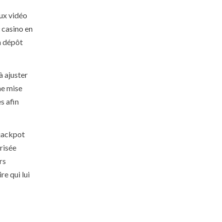
eux vidéo
« casino en
n dépôt
à ajuster
ne mise
s afin
 jackpot
orisée
rs
re qui lui