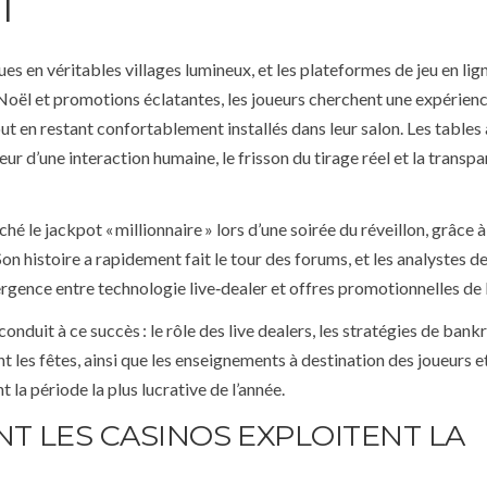
T
es en véritables villages lumineux, et les plateformes de jeu en lig
 Noël et promotions éclatantes, les joueurs cherchent une expérien
ut en restant confortablement installés dans leur salon. Les tables
leur d’une interaction humaine, le frisson du tirage réel et la transp
hé le jackpot « millionnaire » lors d’une soirée du réveillon, grâce 
 Son histoire a rapidement fait le tour des forums, et les analystes d
gence entre technologie live‑dealer et offres promotionnelles de
onduit à ce succès : le rôle des live dealers, les stratégies de bankr
 les fêtes, ainsi que les enseignements à destination des joueurs e
 la période la plus lucrative de l’année.
NT LES CASINOS EXPLOITENT LA