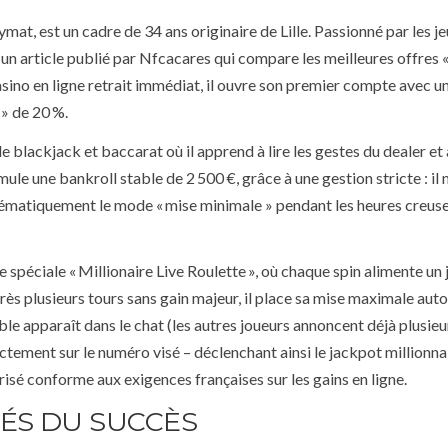
t, est un cadre de 34 ans originaire de Lille. Passionné par les j
a un article publié par Nfcacares qui compare les meilleures offres 
casino en ligne retrait immédiat, il ouvre son premier compte avec u
 » de 20 %.
e blackjack et baccarat où il apprend à lire les gestes du dealer et 
mule une bankroll stable de 2 500 €, grâce à une gestion stricte : il 
ystématiquement le mode « mise minimale » pendant les heures creuse
ie spéciale « Millionaire Live Roulette », où chaque spin alimente un
rès plusieurs tours sans gain majeur, il place sa mise maximale aut
le apparaît dans le chat (les autres joueurs annoncent déjà plusieu
exactement sur le numéro visé – déclenchant ainsi le jackpot millionnai
sé conforme aux exigences françaises sur les gains en ligne.
LÉS DU SUCCÈS