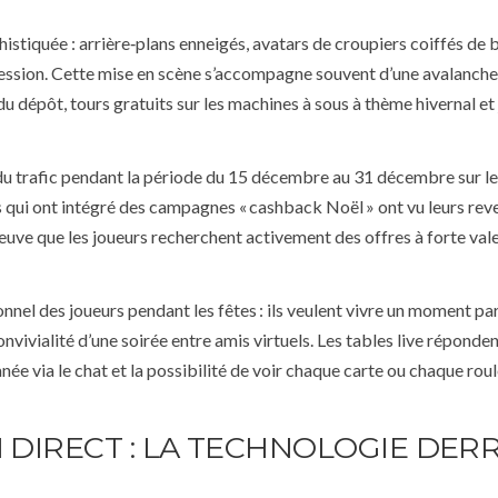
istiquée : arrière‑plans enneigés, avatars de croupiers coiffés de
 session. Cette mise en scène s’accompagne souvent d’une avalanche
u dépôt, tours gratuits sur les machines à sous à thème hivernal et
du trafic pendant la période du 15 décembre au 31 décembre sur l
s qui ont intégré des campagnes « cashback Noël » ont vu leurs rev
uve que les joueurs recherchent activement des offres à forte val
nnel des joueurs pendant les fêtes : ils veulent vivre un moment pa
nvivialité d’une soirée entre amis virtuels. Les tables live réponde
née via le chat et la possibilité de voir chaque carte ou chaque rou
 DIRECT : LA TECHNOLOGIE DER