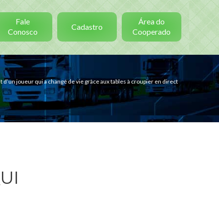
Fale
Área do
Cadastro
Conosco
Cooperado
it d’un joueur qui a changé de vie grâce aux tables à croupier en direct
UI