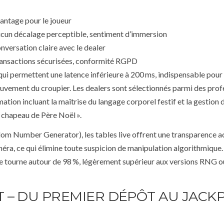
antage pour le joueur
cun décalage perceptible, sentiment d’immersion
nversation claire avec le dealer
ansactions sécurisées, conformité RGPD
ui permettent une latence inférieure à 200 ms, indispensable pour
uvement du croupier. Les dealers sont sélectionnés parmi des prof
rmation incluant la maîtrise du langage corporel festif et la gestion 
 chapeau de Père Noël ».
m Number Generator), les tables live offrent une transparence ac
ra, ce qui élimine toute suspicion de manipulation algorithmique.
ive tourne autour de 98 %, légèrement supérieur aux versions RNG où
 – DU PREMIER DÉPÔT AU JACK