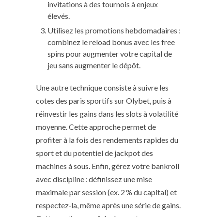
invitations à des tournois à enjeux
élevés.
Utilisez les promotions hebdomadaires :
combinez le reload bonus avec les free
spins pour augmenter votre capital de
jeu sans augmenter le dépôt.
Une autre technique consiste à suivre les
cotes des paris sportifs sur Olybet, puis à
réinvestir les gains dans les slots à volatilité
moyenne. Cette approche permet de
profiter à la fois des rendements rapides du
sport et du potentiel de jackpot des
machines à sous. Enfin, gérez votre bankroll
avec discipline : définissez une mise
maximale par session (ex. 2 % du capital) et
respectez‑la, même après une série de gains.