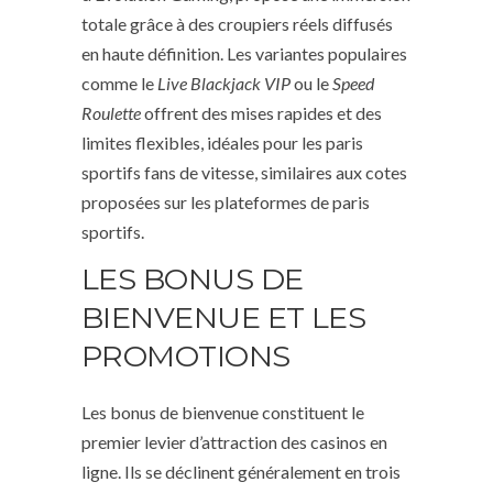
totale grâce à des croupiers réels diffusés
en haute définition. Les variantes populaires
comme le
Live Blackjack VIP
ou le
Speed
Roulette
offrent des mises rapides et des
limites flexibles, idéales pour les paris
sportifs fans de vitesse, similaires aux cotes
proposées sur les plateformes de paris
sportifs.
LES BONUS DE
BIENVENUE ET LES
PROMOTIONS
Les bonus de bienvenue constituent le
premier levier d’attraction des casinos en
ligne. Ils se déclinent généralement en trois