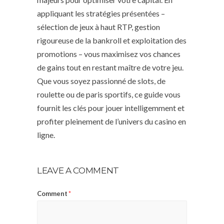
appliquant les stratégies présentées –
sélection de jeux à haut RTP, gestion
rigoureuse de la bankroll et exploitation des
promotions – vous maximisez vos chances
de gains tout en restant maître de votre jeu.
Que vous soyez passionné de slots, de
roulette ou de paris sportifs, ce guide vous
fournit les clés pour jouer intelligemment et
profiter pleinement de l’univers du casino en
ligne.
LEAVE A COMMENT
Comment
*