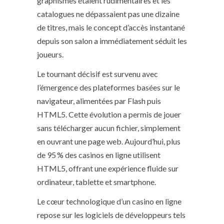
graphismes étaient rudimentaires et les
catalogues ne dépassaient pas une dizaine
de titres, mais le concept d’accès instantané
depuis son salon a immédiatement séduit les
joueurs.
Le tournant décisif est survenu avec
l’émergence des plateformes basées sur le
navigateur, alimentées par Flash puis
HTML5. Cette évolution a permis de jouer
sans télécharger aucun fichier, simplement
en ouvrant une page web. Aujourd’hui, plus
de 95 % des casinos en ligne utilisent
HTML5, offrant une expérience fluide sur
ordinateur, tablette et smartphone.
Le cœur technologique d’un casino en ligne
repose sur les logiciels de développeurs tels