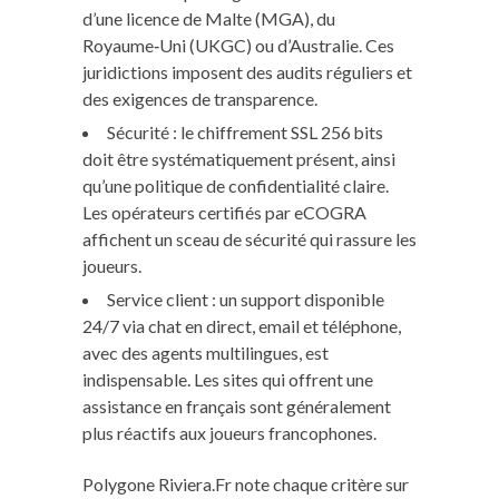
d’une licence de Malte (MGA), du
Royaume‑Uni (UKGC) ou d’Australie. Ces
juridictions imposent des audits réguliers et
des exigences de transparence.
Sécurité : le chiffrement SSL 256 bits
doit être systématiquement présent, ainsi
qu’une politique de confidentialité claire.
Les opérateurs certifiés par eCOGRA
affichent un sceau de sécurité qui rassure les
joueurs.
Service client : un support disponible
24/7 via chat en direct, email et téléphone,
avec des agents multilingues, est
indispensable. Les sites qui offrent une
assistance en français sont généralement
plus réactifs aux joueurs francophones.
Polygone Riviera.Fr note chaque critère sur