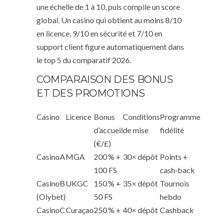
une échelle de 1 à 10, puis compile un score
global. Un casino qui obtient au moins 8/10
en licence, 9/10 en sécurité et 7/10 en
support client figure automatiquement dans
le top 5 du comparatif 2026.
COMPARAISON DES BONUS
ET DES PROMOTIONS
Casino
Licence
Bonus
Conditions
Programme
d’accueil
de mise
fidélité
(€/£)
CasinoA
MGA
200 % +
30× dépôt
Points +
100 FS
cash‑back
CasinoB
UKGC
150 % +
35× dépôt
Tournois
(Olybet)
50 FS
hebdo
CasinoC
Curaçao
250 % +
40× dépôt
Cashback