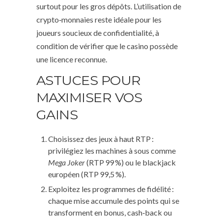
surtout pour les gros dépôts. L’utilisation de
crypto‑monnaies reste idéale pour les
joueurs soucieux de confidentialité, à
condition de vérifier que le casino possède
une licence reconnue.
ASTUCES POUR
MAXIMISER VOS
GAINS
Choisissez des jeux à haut RTP :
privilégiez les machines à sous comme
Mega Joker
(RTP 99 %) ou le blackjack
européen (RTP 99,5 %).
Exploitez les programmes de fidélité :
chaque mise accumule des points qui se
transforment en bonus, cash‑back ou