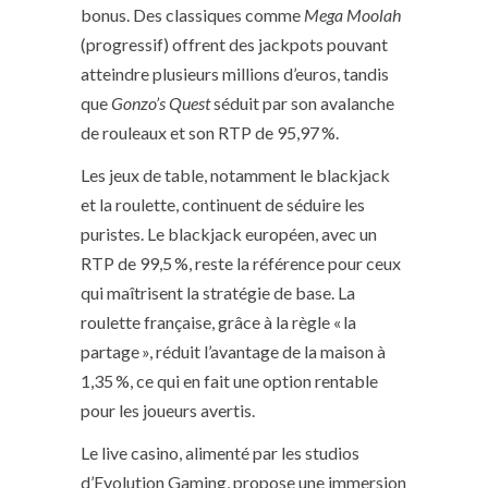
bonus. Des classiques comme
Mega Moolah
(progressif) offrent des jackpots pouvant
atteindre plusieurs millions d’euros, tandis
que
Gonzo’s Quest
séduit par son avalanche
de rouleaux et son RTP de 95,97 %.
Les jeux de table, notamment le blackjack
et la roulette, continuent de séduire les
puristes. Le blackjack européen, avec un
RTP de 99,5 %, reste la référence pour ceux
qui maîtrisent la stratégie de base. La
roulette française, grâce à la règle « la
partage », réduit l’avantage de la maison à
1,35 %, ce qui en fait une option rentable
pour les joueurs avertis.
Le live casino, alimenté par les studios
d’Evolution Gaming, propose une immersion