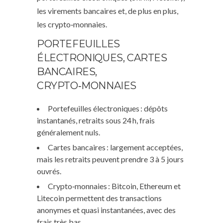
les virements bancaires et, de plus en plus,
les crypto‑monnaies.
PORTEFEUILLES
ÉLECTRONIQUES, CARTES
BANCAIRES,
CRYPTO‑MONNAIES
Portefeuilles électroniques : dépôts
instantanés, retraits sous 24 h, frais
généralement nuls.
Cartes bancaires : largement acceptées,
mais les retraits peuvent prendre 3 à 5 jours
ouvrés.
Crypto‑monnaies : Bitcoin, Ethereum et
Litecoin permettent des transactions
anonymes et quasi instantanées, avec des
frais très bas.