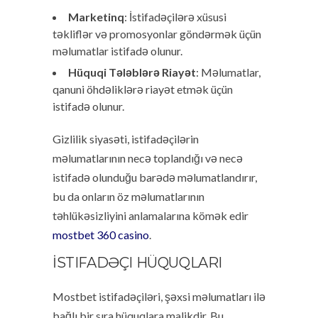
Marketinq
: İstifadəçilərə xüsusi
təkliflər və promosyonlar göndərmək üçün
məlumatlar istifadə olunur.
Hüquqi Tələblərə Riayət
: Məlumatlar,
qanuni öhdəliklərə riayət etmək üçün
istifadə olunur.
Gizlilik siyasəti, istifadəçilərin
məlumatlarının necə toplandığı və necə
istifadə olunduğu barədə məlumatlandırır,
bu da onların öz məlumatlarının
təhlükəsizliyini anlamalarına kömək edir
mostbet 360 casino
.
İSTIFADƏÇI HÜQUQLARI
Mostbet istifadəçiləri, şəxsi məlumatları ilə
bağlı bir sıra hüquqlara malikdir. Bu