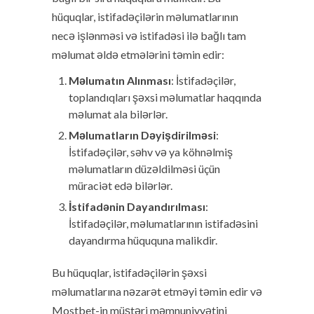
hüquqlar, istifadəçilərin məlumatlarının
necə işlənməsi və istifadəsi ilə bağlı tam
məlumat əldə etmələrini təmin edir:
Məlumatın Alınması
: İstifadəçilər,
toplandıqları şəxsi məlumatlar haqqında
məlumat ala bilərlər.
Məlumatların Dəyişdirilməsi
:
İstifadəçilər, səhv və ya köhnəlmiş
məlumatların düzəldilməsi üçün
müraciət edə bilərlər.
İstifadənin Dayandırılması
:
İstifadəçilər, məlumatlarının istifadəsini
dayandırma hüququna malikdir.
Bu hüquqlar, istifadəçilərin şəxsi
məlumatlarına nəzarət etməyi təmin edir və
Mostbet-in müştəri məmnuniyyətini