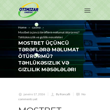
Home
casino
Mostbet üçüncü tərəflərə məlumat ötürürmü?
Təhlükəsizlik və gizlilik məsələləri
MOSTBET ÜÇÜNCÜ
TƏRƏFLƏRƏ MƏLUMAT
ÖTÜRÜRMÜ?
TƏHLÜKƏSIZLIK VƏ
GIZLILIK MƏSƏLƏLƏRI
janeiro 17, 2026
By Roncalli
No
comments yet