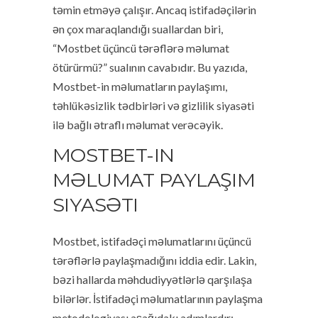
təmin etməyə çalışır. Ancaq istifadəçilərin
ən çox maraqlandığı suallardan biri,
“Mostbet üçüncü tərəflərə məlumat
ötürürmü?” sualının cavabıdır. Bu yazıda,
Mostbet-in məlumatların paylaşımı,
təhlükəsizlik tədbirləri və gizlilik siyasəti
ilə bağlı ətraflı məlumat verəcəyik.
MOSTBET-IN
MƏLUMAT PAYLAŞIM
SIYASƏTI
Mostbet, istifadəçi məlumatlarını üçüncü
tərəflərlə paylaşmadığını iddia edir. Lakin,
bəzi hallarda məhdudiyyətlərlə qarşılaşa
bilərlər. İstifadəçi məlumatlarının paylaşma
metodologiyası aşağıdakı adımlardır: