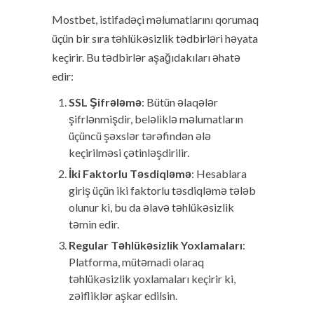
Mostbet, istifadəçi məlumatlarını qorumaq
üçün bir sıra təhlükəsizlik tədbirləri həyata
keçirir. Bu tədbirlər aşağıdakıları əhatə
edir:
SSL Şifrələmə
: Bütün əlaqələr
şifrlənmişdir, beləliklə məlumatların
üçüncü şəxslər tərəfindən ələ
keçirilməsi çətinləşdirilir.
İki Faktorlu Təsdiqləmə
: Hesablara
giriş üçün iki faktorlu təsdiqləmə tələb
olunur ki, bu da əlavə təhlükəsizlik
təmin edir.
Regular Təhlükəsizlik Yoxlamaları
:
Platforma, mütəmadi olaraq
təhlükəsizlik yoxlamaları keçirir ki,
zəifliklər aşkar edilsin.