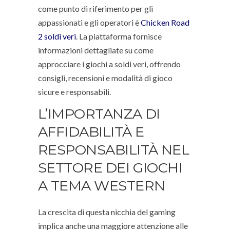
come punto di riferimento per gli
appassionati e gli operatori è
Chicken Road
2 soldi veri
. La piattaforma fornisce
informazioni dettagliate su come
approcciare i giochi a soldi veri, offrendo
consigli, recensioni e modalità di gioco
sicure e responsabili.
L’IMPORTANZA DI
AFFIDABILITÀ E
RESPONSABILITÀ NEL
SETTORE DEI GIOCHI
A TEMA WESTERN
La crescita di questa nicchia del gaming
implica anche una maggiore attenzione alle