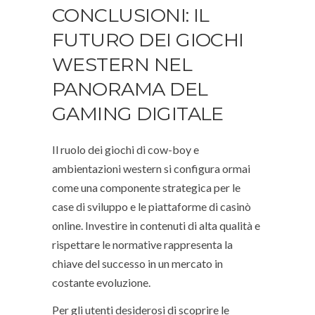
CONCLUSIONI: IL
FUTURO DEI GIOCHI
WESTERN NEL
PANORAMA DEL
GAMING DIGITALE
Il ruolo dei giochi di cow-boy e
ambientazioni western si configura ormai
come una componente strategica per le
case di sviluppo e le piattaforme di casinò
online. Investire in contenuti di alta qualità e
rispettare le normative rappresenta la
chiave del successo in un mercato in
costante evoluzione.
Per gli utenti desiderosi di scoprire le