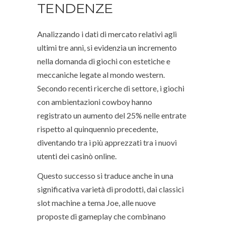
TENDENZE
Analizzando i dati di mercato relativi agli
ultimi tre anni, si evidenzia un incremento
nella domanda di giochi con estetiche e
meccaniche legate al mondo western.
Secondo recenti ricerche di settore, i giochi
con ambientazioni cowboy hanno
registrato un aumento del 25% nelle entrate
rispetto al quinquennio precedente,
diventando tra i più apprezzati tra i nuovi
utenti dei casinò online.
Questo successo si traduce anche in una
significativa varietà di prodotti, dai classici
slot machine a tema Joe, alle nuove
proposte di gameplay che combinano