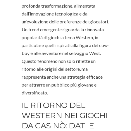
profonda trasformazione, alimentata
dall’innovazione tecnologica e da
un’evoluzione delle preferenze dei giocatori.
Un trend emergente riguarda la rinnovata
popolarità di giochi a tema Western, in
particolare quelli ispirati alla figura dei cow-
boy e alle avventure nel selvaggio West.
Questo fenomeno non solo riflette un
ritorno alle origini del settore, ma
rappresenta anche una strategia efficace
per attrarre un pubblico più giovane e
diversificato.
IL RITORNO DEL
WESTERN NEI GIOCHI
DA CASINÒ: DATI E