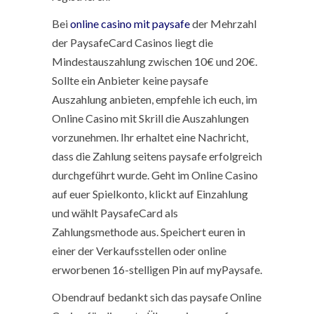
Bei
online casino mit paysafe
der Mehrzahl
der PaysafeCard Casinos liegt die
Mindestauszahlung zwischen 10€ und 20€.
Sollte ein Anbieter keine paysafe
Auszahlung anbieten, empfehle ich euch, im
Online Casino mit Skrill die Auszahlungen
vorzunehmen. Ihr erhaltet eine Nachricht,
dass die Zahlung seitens paysafe erfolgreich
durchgeführt wurde. Geht im Online Casino
auf euer Spielkonto, klickt auf Einzahlung
und wählt PaysafeCard als
Zahlungsmethode aus. Speichert euren in
einer der Verkaufsstellen oder online
erworbenen 16-stelligen Pin auf myPaysafe.
Obendrauf bedankt sich das paysafe Online