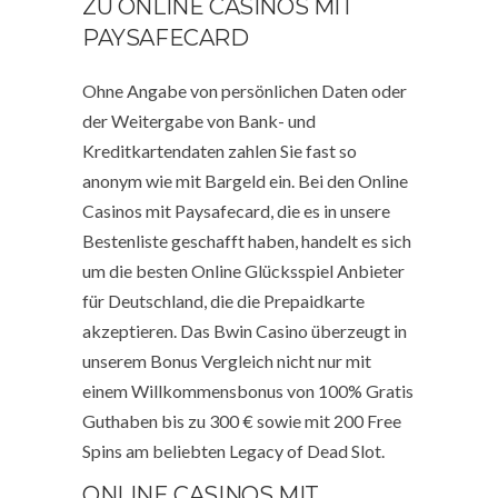
ZU ONLINE CASINOS MIT
PAYSAFECARD
Ohne Angabe von persönlichen Daten oder
der Weitergabe von Bank- und
Kreditkartendaten zahlen Sie fast so
anonym wie mit Bargeld ein. Bei den Online
Casinos mit Paysafecard, die es in unsere
Bestenliste geschafft haben, handelt es sich
um die besten Online Glücksspiel Anbieter
für Deutschland, die die Prepaidkarte
akzeptieren. Das Bwin Casino überzeugt in
unserem Bonus Vergleich nicht nur mit
einem Willkommensbonus von 100% Gratis
Guthaben bis zu 300 € sowie mit 200 Free
Spins am beliebten Legacy of Dead Slot.
ONLINE CASINOS MIT