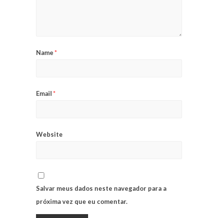
Name
*
Email
*
Website
Salvar meus dados neste navegador para a
próxima vez que eu comentar.