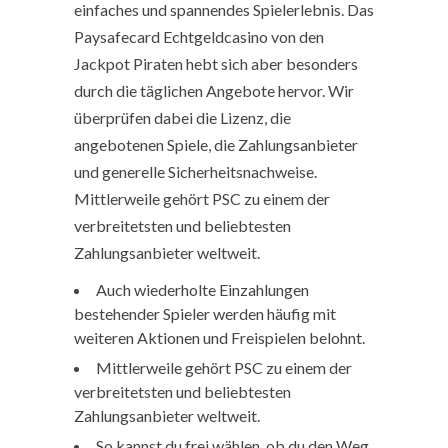
einfaches und spannendes Spielerlebnis. Das
Paysafecard Echtgeldcasino von den
Jackpot Piraten hebt sich aber besonders
durch die täglichen Angebote hervor. Wir
überprüfen dabei die Lizenz, die
angebotenen Spiele, die Zahlungsanbieter
und generelle Sicherheitsnachweise.
Mittlerweile gehört PSC zu einem der
verbreitetsten und beliebtesten
Zahlungsanbieter weltweit.
Auch wiederholte Einzahlungen
bestehender Spieler werden häufig mit
weiteren Aktionen und Freispielen belohnt.
Mittlerweile gehört PSC zu einem der
verbreitetsten und beliebtesten
Zahlungsanbieter weltweit.
So kannst du frei wählen, ob du den Weg