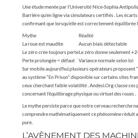
Une étude menée par l’Université Nice‑Sophia Antipolis
Barrière qu’en ligne via simulateurs certifiés . Les écart
confirmant que lorsqu’elle est correctement équilibrée l
Mythe
Réalité
La roue est maudite
Aucun biais détectable
Le zéro crée toujours perte
Le zéro donne seulement +
Perte prolongée = défaut
Variance normale selon loi
Sur mobile aujourd’hui plusieurs opérateurs proposent 
au système “En Prison” disponible sur certains sites fra
ceux cherchant faible volatilité . Andesi.Org classe ces
concernant l’équilibrage physique ou virtuel des roues .
Le mythe persiste parce que notre cerveau recherche n
comprendre mathématiquement ce phénomène réduit anxié
pure.
L’AVÈNEMENT DES MACHINE