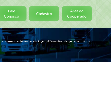
Fale
Área do
Cadastro
Conosco
Cooperado
 : comment les légendes ont façonné l’évolution des jeux de casino »