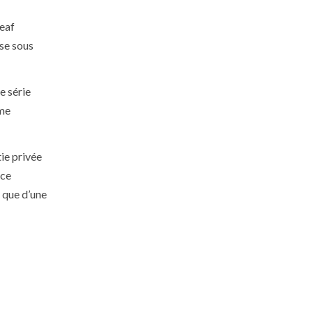
leaf
ise sous
e série
ême
ie privée
nce
t que d’une