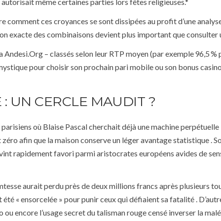
e autorisait même certaines parties lors fêtes religieuses.*
re comment ces croyances se sont dissipées au profit d’une analys
tion exacte des combinaisons devient plus important que consulter u
ia Andesi.Org – classés selon leur RTP moyen (par exemple 96,5 % 
 mystique pour choisir son prochain pari mobile ou son bonus casin
 : UN CERCLE MAUDIT ?
s parisiens où Blaise Pascal cherchait déjà une machine perpétuelle 
éro afin que la maison conserve un léger avantage statistique . S
devint rapidement favori parmi aristocrates européens avides de se
esse aurait perdu près de deux millions francs après plusieurs to
 été « ensorcelée » pour punir ceux qui défiaient sa fatalité . D’autr
 ou encore l’usage secret du talisman rouge censé inverser la maléd