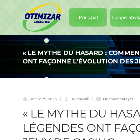
Principal
Cooperativi
« LE MYTHE DU HASARD : COMMEN
ONT FAÇONNÉ L’ÉVOLUTION DES J
janeiro 25, 2026
By Roncalli
No comments yet
« LE MYTHE DU HAS
LÉGENDES ONT FAÇ