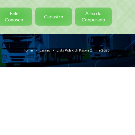
Fale
Área do
Cadastro
Conosco
Cooperado
Home
casino
Lista Polskich Kasyn Online 2023