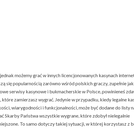
jednak możemy grać w innych licencjonowanych kasynach interne
szą się popularnością zarówno wśród polskich graczy, zupełnie ja
etowe serwisy kasynowe i bukmacherskie w Polsce, powinieneś zd
ze, które zamierzasz wygrać. Jedynie w przypadku, kiedy legalne k
i, wiarygodności i funkcjonalności, może być dodane do listy na
ddać Skarby Państwa wszystkie wygrane, które zdobył nielegalnie
ejszone. To samo dotyczy takiej sytuacji, w której korzystasz z 