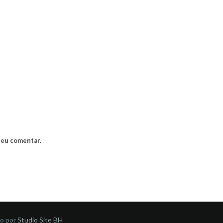
 eu comentar.
do por
Studio Site BH