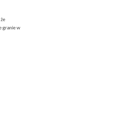
 że
e granie w