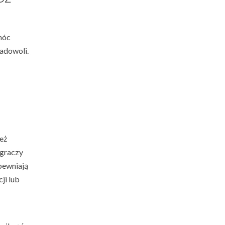
 móc
zadowoli.
ież
 graczy
pewniają
ji lub