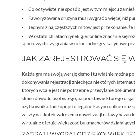
Co oczywiste, nie sposób jest w tym miejscu zamieśc
Faworyzowana drużyna musi wygrać o więcej niż pun
Jednym z najczęstszych mitów jest przekonanie, że 
W ostatnich latach rynek gier online znacznie się r
sportowych czy grania w różnorodne gry kasynowe prze
JAK ZAREJESTROWAĆ SIĘ 
Każda gra ma swoją wersję demo i tu właśnie można pog
dokonywania rejestracji zniechęca niektórych internautó
których wcale jest nie potrzebne przesyłanie dokument
skanu dowodu osobistego, na podstawie którego organ
użytkownika. Inne opcje to legalne kasyno online oraz 
zaszły na skutek wdrożenia nowelizacji ustawy hazardo
wirtualne oferuje większość bukmacherów działających
ZAGRAJ I WYGRAJ GDZIEKOLWIEK JES