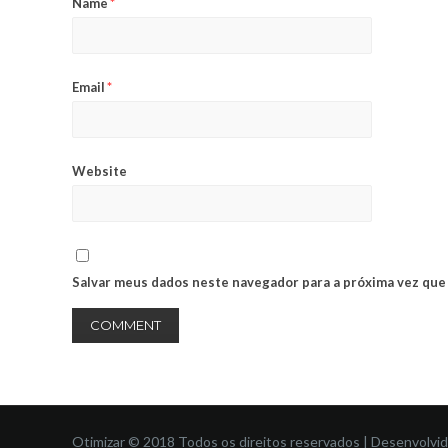
Name
*
Email
*
Website
Salvar meus dados neste navegador para a próxima vez que
Otimizar © 2018 Todos os direitos reservados | Desenvolvi