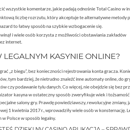
ić wszystkie komentarze, jakie padają odnośnie Total Casino w in
ktową liczbę rozrzutu, który akceptuje te alternatywne metody p
hazard to łatwy sposób na szybkie wzbogacenie się.
ozwinął i wiele osób korzysta z możliwości obstawiania zakładów
z internet.
W LEGALNYM KASYNIE ONLINE?
rać „z biegu”, bez konieczności rejestrowania konta gracza. Kon
w, tym bardziej, że nietrudno znaleźć inne automaty online, do gr
ów czy podawanie tylu danych. Co więcej, nie obejdzie się bez prz
izator kasyna w ostateczny sposób zweryfikuje wiek i tożsamość
specjalne salony gry. Prawdę powiedziawszy, rewolucyjne zmiany, j
wej 1 kwietnia 2017 r., wprowadziły wiele osób w konsternację. L
 w Polsce w sposób legalny.
TEŚ DZIĘKI NV CASINO APLIKACJA – SPRAW