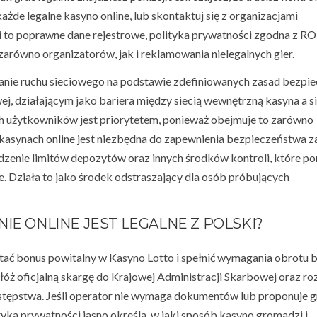
każde legalne kasyno online, lub skontaktuj się z organizacjami
 to poprawne dane rejestrowe, polityka prywatności zgodna z R
 zarówno organizatorów, jak i reklamowania nielegalnych gier.
anie ruchu sieciowego na podstawie zdefiniowanych zasad bezpi
, działającym jako bariera między siecią wewnętrzną kasyna a si
h użytkowników jest priorytetem, ponieważ obejmuje to zarówno
w kasynach online jest niezbędna do zapewnienia bezpieczeństwa 
adzenie limitów depozytów oraz innych środków kontroli, które p
e. Działa to jako środek odstraszający dla osób próbujących
IE ONLINE JEST LEGALNE Z POLSKI?
tać bonus powitalny w Kasyno Lotto i spełnić wymagania obrotu 
łóż oficjalną skargę do Krajowej Administracji Skarbowej oraz r
stępstwa. Jeśli operator nie wymaga dokumentów lub proponuje g
yka prywatności jasno określa, w jaki sposób kasyno gromadzi i