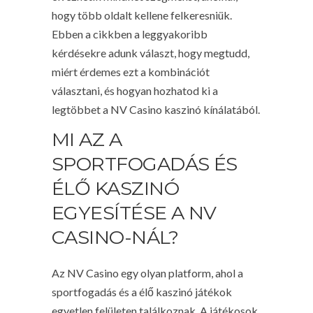
hogy több oldalt kellene felkeresniük.
Ebben a cikkben a leggyakoribb
kérdésekre adunk választ, hogy megtudd,
miért érdemes ezt a kombinációt
választani, és hogyan hozhatod ki a
legtöbbet a NV Casino kaszinó kínálatából.
MI AZ A
SPORTFOGADÁS ÉS
ÉLŐ KASZINÓ
EGYESÍTÉSE A NV
CASINO-NÁL?
Az NV Casino egy olyan platform, ahol a
sportfogadás és a élő kaszinó játékok
egyetlen felületen találkoznak. A játékosok