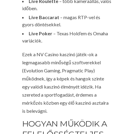
Live Roulette
– több kameraállás, valós
időben.
Live Baccarat
– magas RTP-vel és
gyors döntésekkel.
Live Poker
– Texas Hold’em és Omaha
variációk.
Ezek a NV Casino kaszinó játék-ok a
legmagasabb minőségű szoftverekkel
(Evolution Gaming, Pragmatic Play)
működnek, így a képek és hangok szinte
egy valódi kaszinó élményét idézik. Ha
szereted a sportfogadást, érdemes a
mérkőzés közben egy élő kaszinó asztalra
is belevágni.
HOGYAN MŰKÖDIK A