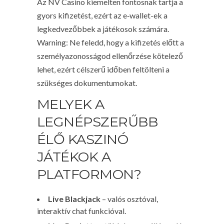
Az NV Casino kiemelten fontosnak tartja a
gyors kifizetést, ezért az e‑wallet-ek a
legkedvezőbbek a játékosok számára.
Warning: Ne feledd, hogy a kifizetés előtt a
személyazonosságod ellenőrzése kötelező
lehet, ezért célszerű időben feltölteni a
szükséges dokumentumokat.
MELYEK A
LEGNÉPSZERŰBB
ÉLŐ KASZINÓ
JÁTÉKOK A
PLATFORMON?
Live Blackjack
– valós osztóval,
interaktív chat funkcióval.