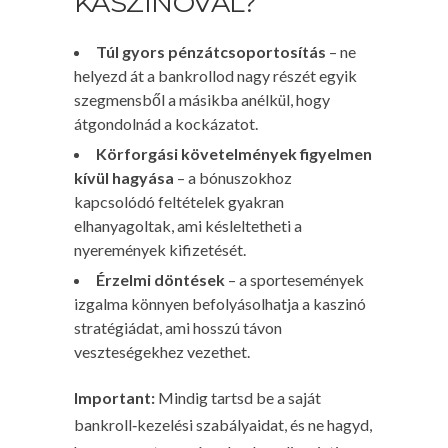
KASZINÓVAL?
Túl gyors pénzátcsoportosítás
– ne
helyezd át a bankrollod nagy részét egyik
szegmensből a másikba anélkül, hogy
átgondolnád a kockázatot.
Körforgási követelmények figyelmen
kívül hagyása
– a bónuszokhoz
kapcsolódó feltételek gyakran
elhanyagoltak, ami késleltetheti a
nyeremények kifizetését.
Érzelmi döntések
– a sportesemények
izgalma könnyen befolyásolhatja a kaszinó
stratégiádat, ami hosszú távon
veszteségekhez vezethet.
Important:
Mindig tartsd be a saját
bankroll‑kezelési szabályaidat, és ne hagyd,