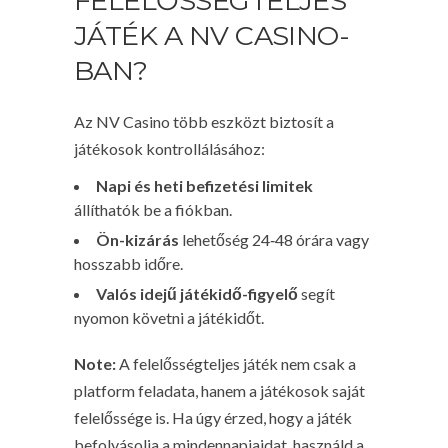
FELELŐSSÉGTELJES
JÁTÉK A NV CASINO-
BAN?
Az NV Casino több eszközt biztosít a
játékosok kontrollálásához:
Napi és heti befizetési limitek
állíthatók be a fiókban.
Ön-kizárás
lehetőség 24‑48 órára vagy
hosszabb időre.
Valós idejű játékidő-figyelő
segít
nyomon követni a játékidőt.
Note:
A felelősségteljes játék nem csak a
platform feladata, hanem a játékosok saját
felelőssége is. Ha úgy érzed, hogy a játék
befolyásolja a mindennapjaidat, használd a