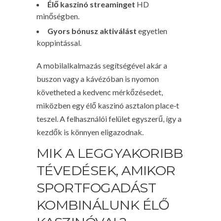
Élő kaszinó streaminget
HD
minőségben.
Gyors bónusz aktiválást
egyetlen
koppintással.
A mobilalkalmazás segítségével akár a
buszon vagy a kávézóban is nyomon
követheted a kedvenc mérkőzésedet,
miközben egy élő kaszinó asztalon place‑t
teszel. A felhasználói felület egyszerű, így a
kezdők is könnyen eligazodnak.
MIK A LEGGYAKORIBB
TÉVEDÉSEK, AMIKOR
SPORTFOGADÁST
KOMBINÁLUNK ÉLŐ