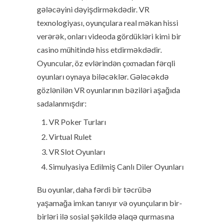
gələcəyini dəyişdirməkdədir. VR
texnologiyası, oyunçulara real məkan hissi
verərək, onları videoda gördükləri kimi bir
casino mühitində hiss etdirməkdədir.
Oyuncular, öz evlərindən çıxmadan fərqli
oyunları oynaya biləcəklər. Gələcəkdə
gözlənilən VR oyunlarının bəziləri aşağıda
sadalanmışdır:
VR Poker Turları
Virtual Rulet
VR Slot Oyunları
Simulyasiya Edilmiş Canlı Diler Oyunları
Bu oyunlar, daha fərdi bir təcrübə
yaşamağa imkan tanıyır və oyunçuların bir-
birləri ilə sosial şəkildə əlaqə qurmasına