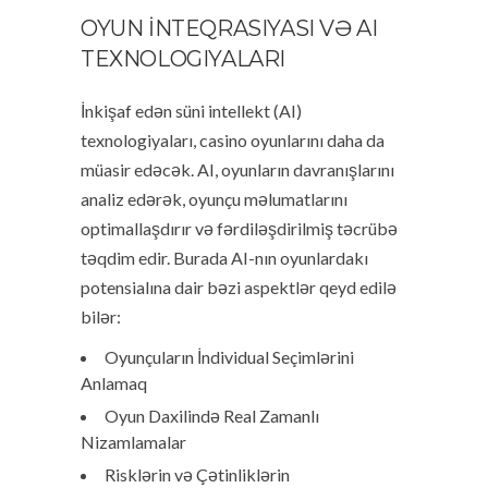
OYUN İNTEQRASIYASI VƏ AI
TEXNOLOGIYALARI
İnkişaf edən süni intellekt (AI)
texnologiyaları, casino oyunlarını daha da
müasir edəcək. AI, oyunların davranışlarını
analiz edərək, oyunçu məlumatlarını
optimallaşdırır və fərdiləşdirilmiş təcrübə
təqdim edir. Burada AI-nın oyunlardakı
potensialına dair bəzi aspektlər qeyd edilə
bilər:
Oyunçuların İndividual Seçimlərini
Anlamaq
Oyun Daxilində Real Zamanlı
Nizamlamalar
Risklərin və Çətinliklərin