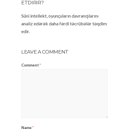
ETDIRIR?
Süni intellekt, oyunçuların davranışlarını
analiz edərək daha fərdi təcrübələr təqdim
edir.
LEAVE A COMMENT
Comment
*
Name
*