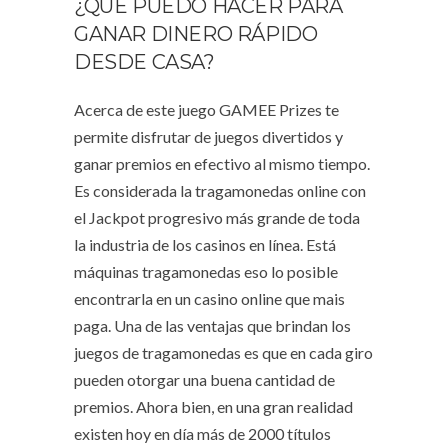
¿QUÉ PUEDO HACER PARA
GANAR DINERO RÁPIDO
DESDE CASA?
Acerca de este juego GAMEE Prizes te
permite disfrutar de juegos divertidos y
ganar premios en efectivo al mismo tiempo.
Es considerada la tragamonedas online con
el Jackpot progresivo más grande de toda
la industria de los casinos en línea. Está
máquinas tragamonedas eso lo posible
encontrarla en un casino online que mais
paga. Una de las ventajas que brindan los
juegos de tragamonedas es que en cada giro
pueden otorgar una buena cantidad de
premios. Ahora bien, en una gran realidad
existen hoy en día más de 2000 títulos