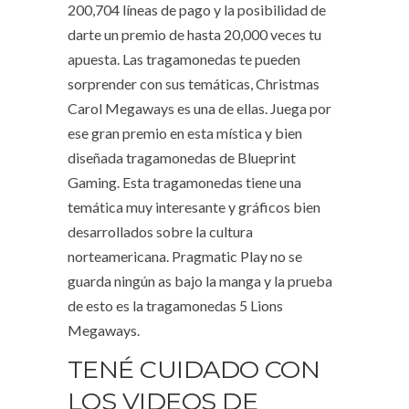
200,704 líneas de pago y la posibilidad de
darte un premio de hasta 20,000 veces tu
apuesta. Las tragamonedas te pueden
sorprender con sus temáticas, Christmas
Carol Megaways es una de ellas. Juega por
ese gran premio en esta mística y bien
diseñada tragamonedas de Blueprint
Gaming. Esta tragamonedas tiene una
temática muy interesante y gráficos bien
desarrollados sobre la cultura
norteamericana. Pragmatic Play no se
guarda ningún as bajo la manga y la prueba
de esto es la tragamonedas 5 Lions
Megaways.
TENÉ CUIDADO CON
LOS VIDEOS DE