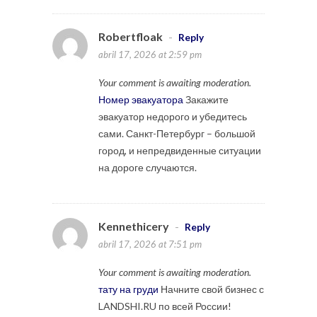
Robertfloak
-
Reply
abril 17, 2026 at 2:59 pm
Your comment is awaiting moderation.
Номер эвакуатора
Закажите
эвакуатор недорого и убедитесь
сами. Санкт-Петербург – большой
город, и непредвиденные ситуации
на дороге случаются.
Kennethicery
-
Reply
abril 17, 2026 at 7:51 pm
Your comment is awaiting moderation.
тату на груди
Начните свой бизнес с
LANDSHI.RU по всей России!