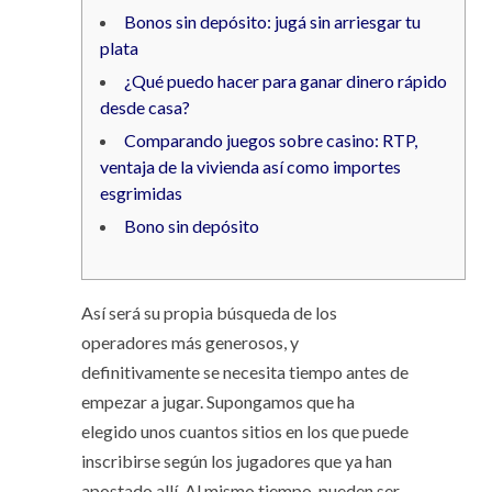
Bonos sin depósito: jugá sin arriesgar tu
plata
¿Qué puedo hacer para ganar dinero rápido
desde casa?
Comparando juegos sobre casino: RTP,
ventaja de la vivienda así­ como importes
esgrimidas
Bono sin depósito
Así será su propia búsqueda de los
operadores más generosos, y
definitivamente se necesita tiempo antes de
empezar a jugar. Supongamos que ha
elegido unos cuantos sitios en los que puede
inscribirse según los jugadores que ya han
apostado allí. Al mismo tiempo, pueden ser