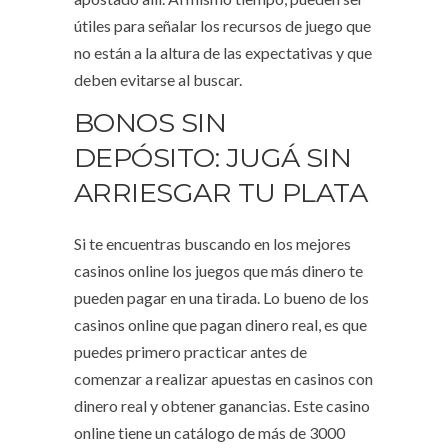
útiles para señalar los recursos de juego que
no están a la altura de las expectativas y que
deben evitarse al buscar.
BONOS SIN
DEPÓSITO: JUGÁ SIN
ARRIESGAR TU PLATA
Si te encuentras buscando en los mejores
casinos online los juegos que más dinero te
pueden pagar en una tirada. Lo bueno de los
casinos online que pagan dinero real, es que
puedes primero practicar antes de
comenzar a realizar apuestas en casinos con
dinero real y obtener ganancias. Este casino
online tiene un catálogo de más de 3000