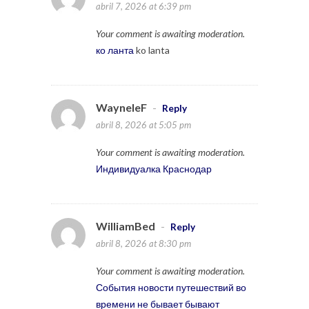
abril 7, 2026 at 6:39 pm
Your comment is awaiting moderation.
ко ланта
ko lanta
WayneleF
-
Reply
abril 8, 2026 at 5:05 pm
Your comment is awaiting moderation.
Индивидуалка Краснодар
WilliamBed
-
Reply
abril 8, 2026 at 8:30 pm
Your comment is awaiting moderation.
События новости путешествий во
времени не бывает бывают