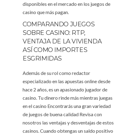
disponibles en el mercado en los juegos de
casino que más pagan.
COMPARANDO JUEGOS
SOBRE CASINO: RTP,
VENTAJA DE LA VIVIENDA
ASÍ­ COMO IMPORTES
ESGRIMIDAS
Además de su rol como redactor
especializado en las apuestas online desde
hace 2 años, es un apasionado jugador de
casino. Tu dinero rinde más mientras juegas
en el casino Encontrarás una gran variedad
de juegos de buena calidad Revisa con
nosotros las ventajas y desventajas de estos
casinos. Cuando obtengas un saldo positivo