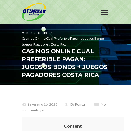
Home
casino
Casinos Online Cual Preferible Pagan: Jugosos Bonos +
Juegos Pagadores Costa Rica
CASINOS ONLINE CUAL
PREFERIBLE PAGAN:
JUGOSOS BONOS + JUEGOS
PAGADORES COSTA RICA
fevereiro 16, 2026
By Roncalli
No
comments yet
Content