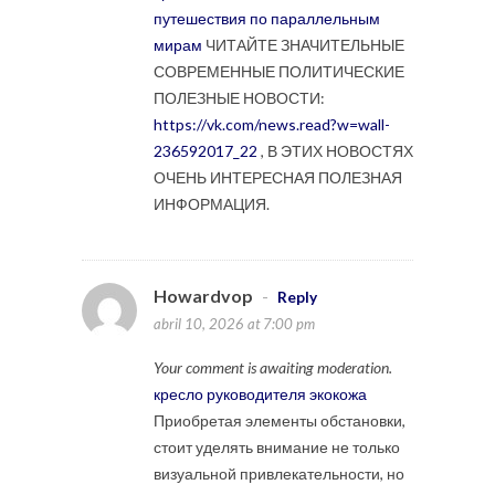
путешествия по параллельным
мирам
ЧИТАЙТЕ ЗНАЧИТЕЛЬНЫЕ
СОВРЕМЕННЫЕ ПОЛИТИЧЕСКИЕ
ПОЛЕЗНЫЕ НОВОСТИ:
https://vk.com/news.read?w=wall-
236592017_22
, В ЭТИХ НОВОСТЯХ
ОЧЕНЬ ИНТЕРЕСНАЯ ПОЛЕЗНАЯ
ИНФОРМАЦИЯ.
Howardvop
-
Reply
abril 10, 2026 at 7:00 pm
Your comment is awaiting moderation.
кресло руководителя экокожа
Приобретая элементы обстановки,
стоит уделять внимание не только
визуальной привлекательности, но