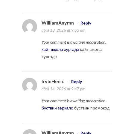
WilliamAnymn
-
Reply
abril 13, 2026 at 9:53 am
Your comment is awaiting moderation.
кайт школа хургада
кайт школа
хургаде
IrvinHeeld
-
Reply
abril 14, 2026 at 9:47 pm
Your comment is awaiting moderation.
буствин зеркало
буствин промокод
WilliamAnymn
-
Reply