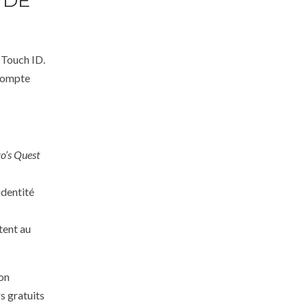
 DE
u Touch ID.
 compte
o’s Quest
identité
tent au
don
s gratuits