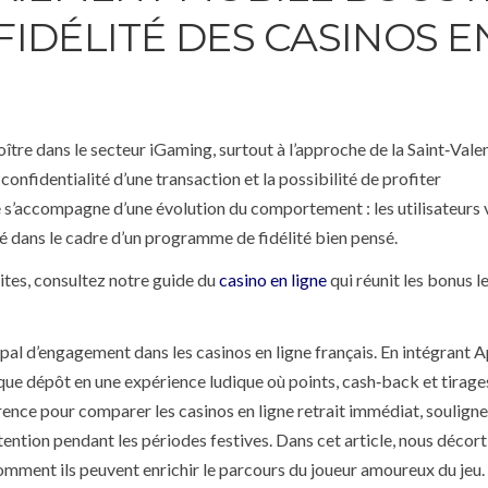
IDÉLITÉ DES CASINOS E
tre dans le secteur iGaming, surtout à l’approche de la Saint‑Valen
confidentialité d’une transaction et la possibilité de profiter
’accompagne d’une évolution du comportement : les utilisateurs 
é dans le cadre d’un programme de fidélité bien pensé.
ites, consultez notre guide du
casino en ligne
qui réunit les bonus l
ipal d’engagement dans les casinos en ligne français. En intégrant 
ue dépôt en une expérience ludique où points, cash‑back et tirage
rence pour comparer les casinos en ligne retrait immédiat, souligne
tention pendant les périodes festives. Dans cet article, nous décort
mment ils peuvent enrichir le parcours du joueur amoureux du jeu.