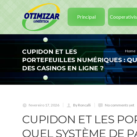
Principal
Cooperativi
CUPIDON ET LES
Home
PORTEFEUILLES NUMÉRIQUES : QU
DES CASINOS EN LIGNE ?
fevereiro 17, 2026
By Roncalli
No comments yet
CUPIDON ET LES PO
QUEL SYSTÈME DE 