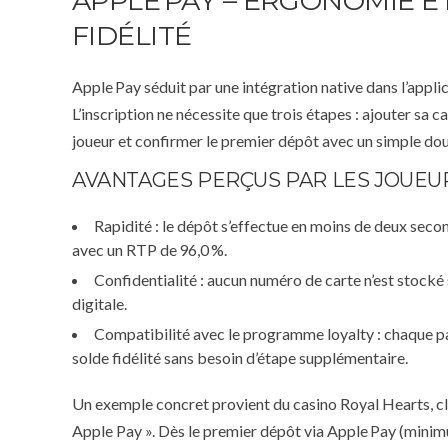
APPLE PAY – ERGONOMIE 
FIDÉLITÉ
Apple Pay séduit par une intégration native dans l’applic
L’inscription ne nécessite que trois étapes : ajouter sa
joueur et confirmer le premier dépôt avec un simple doub
AVANTAGES PERÇUS PAR LES JOUEU
Rapidité : le dépôt s’effectue en moins de deux sec
avec un RTP de 96,0 %.
Confidentialité : aucun numéro de carte n’est stocké s
digitale.
Compatibilité avec le programme loyalty : chaque p
solde fidélité sans besoin d’étape supplémentaire.
Un exemple concret provient du casino Royal Hearts, cla
Apple Pay ». Dès le premier dépôt via Apple Pay (minimu