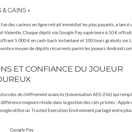
& GAINS »
un des casinos en ligne retrait immédiat les plus payants, a lancé 
nt‑Valentin. Chaque dépôt via Google Pay supérieure à 50 € offrait
 offrant 5 000 € en cash‑back instantané et 100 tours gratuits sur
L
u nombre moyen de dépôts récurrents parmi les joueurs Android co
ONS ET CONFIANCE DU JOUEUR
MOUREUX
otocoles de chiffrement avancés (tokenisation AES‑256) qui rempl
 différence majeure réside dans la gestion des clés privées : Apple
oogle utilise un Trusted Execution Environment partagé entre plus
Google Pay