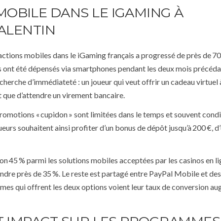
OBILE DANS LE IGAMING À
VALENTIN
actions mobiles dans le iGaming français a progressé de près de 70
ros ont été dépensés via smartphones pendant les deux mois précédan
herche d’immédiateté : un joueur qui veut offrir un cadeau virtuel 
 que d’attendre un virement bancaire.
promotions « cupidon » sont limitées dans le temps et souvent cond
ueurs souhaitent ainsi profiter d’un bonus de dépôt jusqu’à 200 €, d
on 45 % parmi les solutions mobiles acceptées par les casinos en li
dre près de 35 %. Le reste est partagé entre PayPal Mobile et des
rmes qui offrent les deux options voient leur taux de conversion a