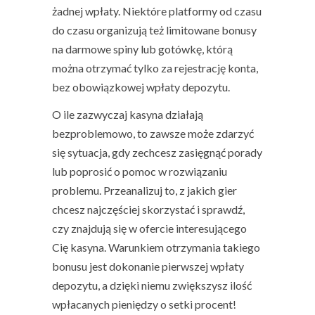
żadnej wpłaty. Niektóre platformy od czasu
do czasu organizują też limitowane bonusy
na darmowe spiny lub gotówkę, którą
można otrzymać tylko za rejestrację konta,
bez obowiązkowej wpłaty depozytu.
O ile zazwyczaj kasyna działają
bezproblemowo, to zawsze może zdarzyć
się sytuacja, gdy zechcesz zasięgnąć porady
lub poprosić o pomoc w rozwiązaniu
problemu. Przeanalizuj to, z jakich gier
chcesz najczęściej skorzystać i sprawdź,
czy znajdują się w ofercie interesującego
Cię kasyna. Warunkiem otrzymania takiego
bonusu jest dokonanie pierwszej wpłaty
depozytu, a dzięki niemu zwiększysz ilość
wpłacanych pieniędzy o setki procent!