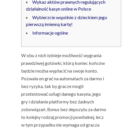
Wykaz aktów prawnych regulujących
działalność kasyn online w Polsce
Wybierzcie wspólnie z dzieckiem jego
pierwszą imienną kartę!
Informacje ogólne
W obu z nich istnieje możliwość wygrania
prawdziwej gotówki, którą koniec końców
będzie można wypłacić na swoje konto.
Pozwala on grać na automatach za darmo i
bez ryzyka, tak by gracze mogli
przetestować usługi danego kasyna, jego
gry i działanie platformy bez żadnych
zobowiązań. Bonus bez depozytu za darmo
to kolejny rodzaj promocji powitalnej, lecz
w tym przypadku nie wymaga od gracza