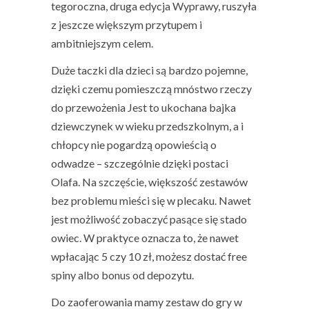
tegoroczna, druga edycja Wyprawy, ruszyła
z jeszcze większym przytupem i
ambitniejszym celem.
Duże taczki dla dzieci są bardzo pojemne,
dzięki czemu pomieszczą mnóstwo rzeczy
do przewożenia Jest to ukochana bajka
dziewczynek w wieku przedszkolnym, a i
chłopcy nie pogardzą opowieścią o
odwadze – szczególnie dzięki postaci
Olafa. Na szczęście, większość zestawów
bez problemu mieści się w plecaku. Nawet
jest możliwość zobaczyć pasące się stado
owiec. W praktyce oznacza to, że nawet
wpłacając 5 czy 10 zł, możesz dostać free
spiny albo bonus od depozytu.
Do zaoferowania mamy zestaw do gry w