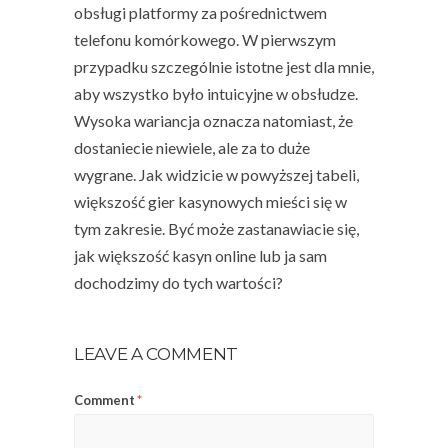
obsługi platformy za pośrednictwem
telefonu komórkowego. W pierwszym
przypadku szczególnie istotne jest dla mnie,
aby wszystko było intuicyjne w obsłudze.
Wysoka wariancja oznacza natomiast, że
dostaniecie niewiele, ale za to duże
wygrane. Jak widzicie w powyższej tabeli,
większość gier kasynowych mieści się w
tym zakresie. Być może zastanawiacie się,
jak większość kasyn online lub ja sam
dochodzimy do tych wartości?
LEAVE A COMMENT
Comment
*