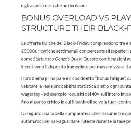
e gli aspetti etici che ne derivano.
BONUS OVERLOAD VS PLAYE
STRUCTURE THEIR BLACK‑
Le offerte tipiche del Black‑Friday comprendono tre el
€5000), ricariche settimanali con percentuali superiori a
come
Starburst
o
Gonzo’s Quest
. Queste combinazioni au
incentivano il deposito immediato per massimizzare il 
Il problema principale è il cosiddetto “bonus fatigue”,
valutare la reale probabilità statistica dietro ogni punt
wagering – ad esempio requisiti del 40× sull’intero impo
fino al punto critico in cui il bankroll scivola fuori contro
Di seguito una tabella comparativa che riassume tre ope
automatici per salvaguardare l’utente durante la fase 