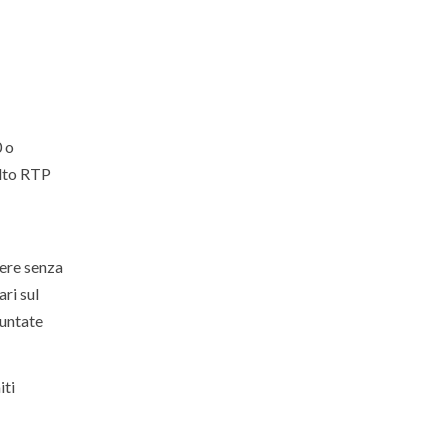
0 o
alto RTP
tere senza
ri sul
puntate
iti