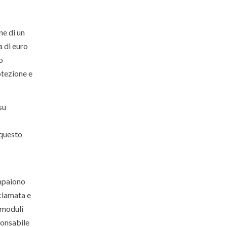
ne di un
a di euro
o
otezione e
su
 questo
ompaiono
eclamata e
 moduli
ponsabile