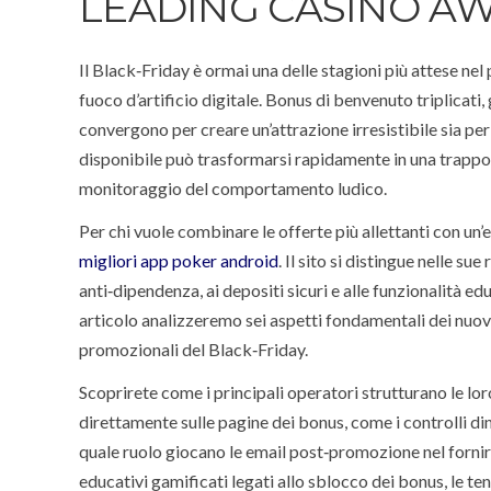
LEADING CASINO A
Il Black‑Friday è ormai una delle stagioni più attese ne
fuoco d’artificio digitale. Bonus di benvenuto triplicati, g
convergono per creare un’attrazione irresistibile sia per 
disponibile può trasformarsi rapidamente in una trappol
monitoraggio del comportamento ludico.
Per chi vuole combinare le offerte più allettanti con un’
migliori app poker android
. Il sito si distingue nelle s
anti‑dipendenza, ai depositi sicuri e alle funzionalità e
articolo analizzeremo sei aspetti fondamentali dei nuov
promozionali del Black‑Friday.
Scoprirete come i principali operatori strutturano le l
direttamente sulle pagine dei bonus, come i controlli d
quale ruolo giocano le email post‑promozione nel fornire
educativi gamificati legati allo sblocco dei bonus, le te