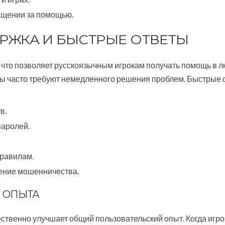
ащении за помощью.
РЖКА И БЫСТРЫЕ ОТВЕТЫ
 что позволяет русскоязычным игрокам получать помощь в 
игры часто требуют немедленного решения проблем. Быстрые 
в.
паролей.
равилам.
ение мошенничества.
 ОПЫТА
твенно улучшает общий пользовательский опыт. Когда игро