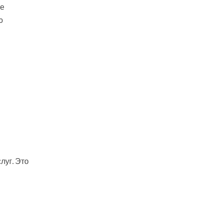
ще
ю
луг. Это