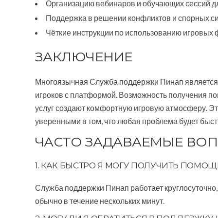
Организацию вебинаров и обучающих сессий дл
Поддержка в решении конфликтов и спорных си
Чёткие инструкции по использованию игровых 
ЗАКЛЮЧЕНИЕ
Многоязычная Служба поддержки Пинап является
игроков с платформой. Возможность получения по
услуг создают комфортную игровую атмосферу. Это
уверенными в том, что любая проблема будет быс
ЧАСТО ЗАДАВАЕМЫЕ ВОП
1. КАК БЫСТРО Я МОГУ ПОЛУЧИТЬ ПОМ
Служба поддержки Пинап работает круглосуточно,
обычно в течение нескольких минут.