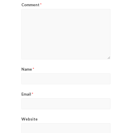
Comment
*
Name
*
Email
*
Website