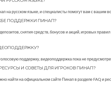
 НА РУССКОМ ЯЗЫКЕ?
ап на русском языке, и специалисты помогут вам с вашим в
УЖБЕ ПОДДЕРЖКИ ПИНАП?
позитов, снятия средств, бонусов и акций, игровых правил
ИДЕОПОДДЕРЖКУ?
голосовую поддержку, видеоподдержка пока не предусмотре
 РЕСУРСЫ И СОВЕТЫ ДЛЯ ИГРОКОВ ПИНАП?
жно найти на официальном сайте Пинап в разделе FAQ и ре