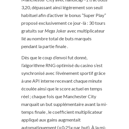
3,20, dépassant ainsi légèrement son seuil
habituel afin d’activer le bonus “Super Play”
proposé exclusivement ce jour-là : 30 tours
gratuits sur
Mega Joker
avec multiplicateur
lié au nombre total de buts marqués
pendant la partie finale .
Dès que le coup d’envoi fut donné,
l’algorithme RNG optimisé du casino s’est
synchronisé avec l’événement sportif grâce
à une API interne recevant chaque minute
écoulée ainsi que le score actuel en temps
réel ; chaque fois que Manchester City
marquait un but supplémentaire avant la mi-
temps finale , le coefficient multiplicateur
appliqué aux gains augmentait
automatiquement (+0·25x par but). À la mi-