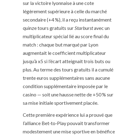
sur la victoire lyonnaise à une cote
légèrement supérieure à celle du marché
secondaire (+4 %), il a reçu instantanément
quinze tours gratuits sur
Starburst
avec un
multiplicateur spécial lié au score final du
match : chaque but marqué par Lyon
augmentait le coefficient multiplicateur
jusqu’à x5 si l’écart atteignait trois buts ou
plus. Au terme des tours gratuits il a cumulé
trente euros supplémentaires sans aucune
condition supplémentaire imposée par le
casino — soit une hausse nette de +50 % sur
sa mise initiale sportivement placée.
Cette première expérience lui a prouvé que
l’alliance Bet‑to‑Play pouvait transformer
modestement une mise sportive en bénéfice