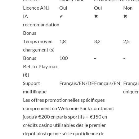
Licence ANJ
Oui
Oui
Non
IA
✔︎
✖︎
✖︎
recommandation
Bonus
Temps moyen
1,8
3,2
2,5
chargement (s)
Bonus
100
–
–
Bet‑to‑Play max
(€)
Support
Français/EN/DE
Français/EN
Françai
multilingue
unique
Les offres promotionnelles spécifiques
comprennent un Welcome Pack combinant
jusqu’à €200 en paris sportifs + €150 en
crédits casino utilisables dès le premier
dépôt ainsi qu’une série quotidienne de