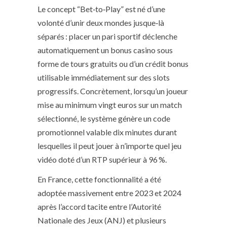
Le concept “Bet‑to‑Play” est né d’une
volonté d’unir deux mondes jusque‑là
séparés : placer un pari sportif déclenche
automatiquement un bonus casino sous
forme de tours gratuits ou d’un crédit bonus
utilisable immédiatement sur des slots
progressifs. Concrètement, lorsqu’un joueur
mise au minimum vingt euros sur un match
sélectionné, le système génère un code
promotionnel valable dix minutes durant
lesquelles il peut jouer à n’importe quel jeu
vidéo doté d’un RTP supérieur à 96 %.
En France, cette fonctionnalité a été
adoptée massivement entre 2023 et 2024
après l’accord tacite entre l’Autorité
Nationale des Jeux (ANJ) et plusieurs