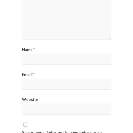
Name
*
Email
*
Website
Salvar meus dados neste navegador para a