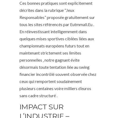
Ces bonnes pratiques sont explicitement
décrites dans la rubrique “Jeux
Responsables” proposée gratuitement sur
tous les sites référencés par Eutmmali.Eu .
En réinvestissant intelligemment dans
quelques mises sportives ciblées liées aux
championnats européens futurs tout en
maintenant strictement ses limites
personnelles , notre gagnant évite
désormais toute tentation liée au swing
financier incontrôlé souvent observée chez
ceux qui remportent soudainement
plusieurs centaines voire milliers d’euros
sans cadre structuré .
IMPACT SUR
L’INDUSTRIE –