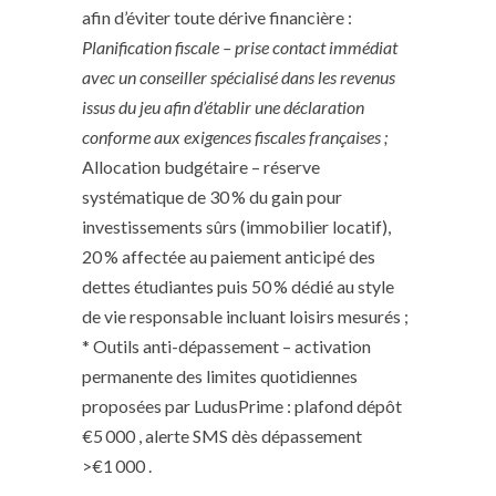
afin d’éviter toute dérive financière :
Planification fiscale – prise contact immédiat
avec un conseiller spécialisé dans les revenus
issus du jeu afin d’établir une déclaration
conforme aux exigences fiscales françaises ;
Allocation budgétaire – réserve
systématique de 30 % du gain pour
investissements sûrs (immobilier locatif),
20 % affectée au paiement anticipé des
dettes étudiantes puis 50 % dédié au style
de vie responsable incluant loisirs mesurés ;
* Outils anti-dépassement – activation
permanente des limites quotidiennes
proposées par LudusPrime : plafond dépôt
€5 000 , alerte SMS dès dépassement
>€1 000 .