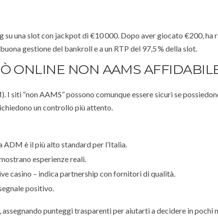
 su una slot con jackpot di €10 000. Dopo aver giocato €200, ha 
a buona gestione del bankroll e a un RTP del 97,5 % della slot.
Ò ONLINE NON AAMS AFFIDABIL
). I siti “non AAMS” possono comunque essere sicuri se possiedon
richiedono un controllo più attento.
za ADM è il più alto standard per l’Italia.
 mostrano esperienze reali.
ive casino – indica partnership con fornitori di qualità.
 segnale positivo.
 assegnando punteggi trasparenti per aiutarti a decidere in pochi m