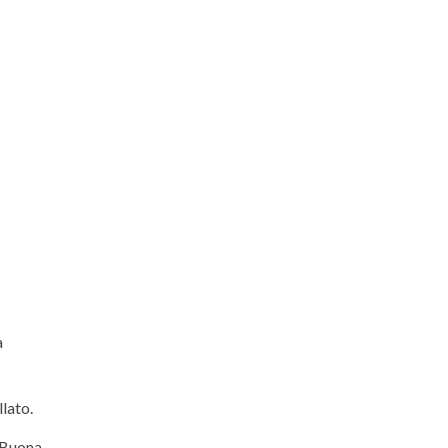
a
lato.
. Buona