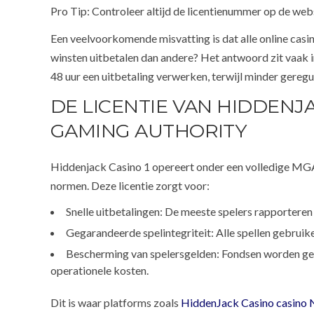
Pro Tip: Controleer altijd de licentienummer op de w
Een veelvoorkomende misvatting is dat alle online casin
winsten uitbetalen dan andere? Het antwoord zit vaak i
48 uur een uitbetaling verwerken, terwijl minder geregu
DE LICENTIE VAN HIDDENJ
GAMING AUTHORITY
Hiddenjack Casino 1 opereert onder een volledige MGA‑
normen. Deze licentie zorgt voor:
Snelle uitbetalingen: De meeste spelers rapporteren
Gegarandeerde spelintegriteit: Alle spellen gebru
Bescherming van spelersgelden: Fondsen worden ge
operationele kosten.
Dit is waar platforms zoals
HiddenJack Casino casino 