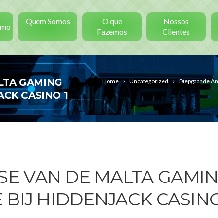
Quem Somos
O que
Nossos
smo
Fazemos
Clientes
LTA GAMING
Home
Uncategorized
Diepgaande Ana
ACK CASINO 1
SE VAN DE MALTA GAMI
 BIJ HIDDENJACK CASINO