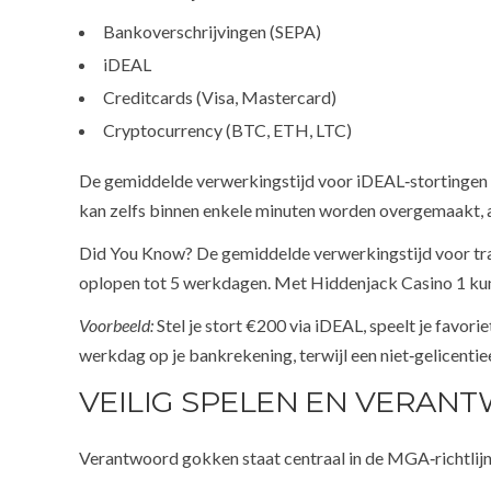
Bankoverschrijvingen (SEPA)
iDEAL
Creditcards (Visa, Mastercard)
Cryptocurrency (BTC, ETH, LTC)
De gemiddelde verwerkingstijd voor iDEAL‑stortingen is
kan zelfs binnen enkele minuten worden overgemaakt, 
Did You Know? De gemiddelde verwerkingstijd voor tra
oplopen tot 5 werkdagen. Met Hiddenjack Casino 1 kun j
Voorbeeld:
Stel je stort €200 via iDEAL, speelt je favor
werkdag op je bankrekening, terwijl een niet‑gelicentie
VEILIG SPELEN EN VERA
Verantwoord gokken staat centraal in de MGA‑richtlijn