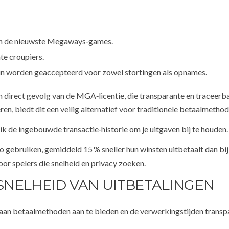
n de nieuwste Megaways‑games.
te croupiers.
oin worden geaccepteerd voor zowel stortingen als opnames.
 direct gevolg van de MGA‑licentie, die transparante en traceerb
ren, biedt dit een veilig alternatief voor traditionele betaalmethod
uik de ingebouwde transactie‑historie om je uitgaven bij te houden.
to gebruiken, gemiddeld 15 % sneller hun winsten uitbetaalt dan bij
or spelers die snelheid en privacy zoeken.
NELHEID VAN UITBETALINGEN
 aan betaalmethoden aan te bieden en de verwerkingstijden transp