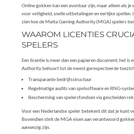
Online gokken kan een avontuur zijn, maar alleen als je
voor veiligheid, snelle uitbetalingen en eerlijke spellen.
zien hoe de Malta Gaming Authority (MGA) spelers besc
WAAROM LICENTIES CRUCIA
SPELERS
Een licentie is meer dan een papieren document; het is 
Authority behoort tot de meest gerespecteerde toezic
Transparante bedrijfsstructuur
Regelmatige audits van spelsoftware en RNG‑syst
Bescherming van spelersfondsen via gescheiden re
Voor een Nederlandse speler betekent dit dat je kunt ve
Bovendien stelt de MGA eisen aan verantwoord gokken, 
aanwezig zijn.