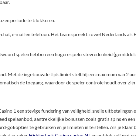
baar.
kozen periode te blokkeren.
‑chat, e‑mail en telefoon. Het team spreekt zowel Nederlands als E
antwoord spelen hebben een hogere spelerstevredenheid (gemiddel
and. Met de ingebouwde tijdslimiet stelt hij een maximum van 2 uu
utomatisch de toegang, waardoor de speler controle houdt over zijn
ino 1 een stevige fundering van veiligheid, snelle uitbetalingen e
breed spelaanbod, aantrekkelijke bonussen zoals gratis spins en een
‑gokopties te gebruiken en je limieten in te stellen. Als je klaar
zoek dan zeker
HiddenJack Casino casino NL
en ontdek zelf wat ee