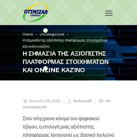
Home
Uncategorized
Η σημασία της αξιόπιστης πλατφόρμας στοιχημάτων
και online καζίνο
Η ΣΗΜΑΣΊΑ ΤΗΣ ΑΞΙΌΠΙΣΤΗΣ
ΠΛΑΤΦΌΡΜΑΣ ΣΤΟΙΧΗΜΆΤΩΝ
ΚΑΙ ONLINE ΚΑΖΊΝΟ
fevereiro 26, 2026
By Roncalli
No
comments yet
Στον σύγχρονο κόσμο του ψηφιακού
τζόγου, η επιλογή μιας αξιόπιστης
πλατφόρμας λειτουργεί ως βασικό πυλώνα