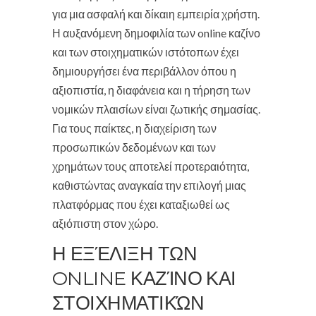
για μια ασφαλή και δίκαιη εμπειρία χρήστη.
Η αυξανόμενη δημοφιλία των online καζίνο
και των στοιχηματικών ιστότοπων έχει
δημιουργήσει ένα περιβάλλον όπου η
αξιοπιστία, η διαφάνεια και η τήρηση των
νομικών πλαισίων είναι ζωτικής σημασίας.
Για τους παίκτες, η διαχείριση των
προσωπικών δεδομένων και των
χρημάτων τους αποτελεί προτεραιότητα,
καθιστώντας αναγκαία την επιλογή μιας
πλατφόρμας που έχει καταξιωθεί ως
αξιόπιστη στον χώρο.
Η ΕΞΈΛΙΞΗ ΤΩΝ
ONLINE ΚΑΖΊΝΟ ΚΑΙ
ΣΤΟΙΧΗΜΑΤΙΚΏΝ