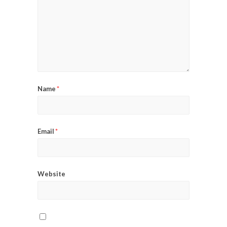
Name
*
Email
*
Website