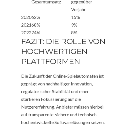
Gesamtumsatz
gegenüber
Vorjahr
2020
62%
15%
2021
68%
9%
2022
74%
8%
FAZIT: DIE ROLLE VON
HOCHWERTIGEN
PLATTFORMEN
Die Zukunft der Online-Spielautomaten ist
geprägt von nachhaltiger Innovation,
regulatorischer Stabilität und einer
stärkeren Fokussierung auf die
Nutzererfahrung. Anbieter müssen hierbei
auf transparente, sichere und technisch
hochentwickelte Softwarelösungen setzen.