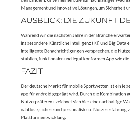
Management und innovative Lösungen, um Sicherheit un
AUSBLICK: DIE ZUKUNFT D
Während wir die nächsten Jahre in der Branche erwarte
insbesondere Künstliche Intelligenz (KI) und Big Data 
intelligente Benachrichtigungen versprechen, die Nutzer
stabilen, funktionalen und legal konformen App wie die
FAZIT
Der deutsche Markt für mobile Sportwetten ist ein le
app für android geprägt wird. Durch die Kombination 
Nutzerpräferenz zeichnet sich hier eine nachhaltige W
nahtlose, sichere und personalisierte Nutzererfahrung z
Plattformentwicklung.