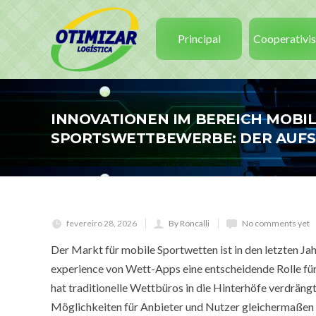
Principal
Cooperativi
INNOVATIONEN IM BEREICH MOBI
SPORTSWETTBEWERBE: DER AUFS
fevereiro 28, 2026
By Roncalli
No comments yet
Der Markt für mobile Sportwetten ist in den letzten Ja
experience von Wett-Apps eine entscheidende Rolle für
hat traditionelle Wettbüros in die Hinterhöfe verdrän
Möglichkeiten für Anbieter und Nutzer gleichermaßen