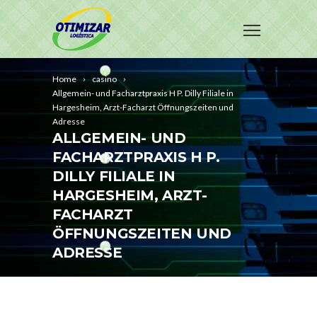
Home
casino
Allgemein- und Facharztpraxis H P. Dilly Filiale in
Hargesheim, Arzt-Facharzt Öffnungszeiten und
Adresse
ALLGEMEIN- UND
FACHARZTPRAXIS H P.
DILLY FILIALE IN
HARGESHEIM, ARZT-
FACHARZT
ÖFFNUNGSZEITEN UND
ADRESSE