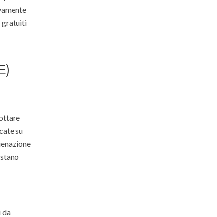
ivamente
 gratuiti
E)
dottare
cate su
lienazione
ostano
i da