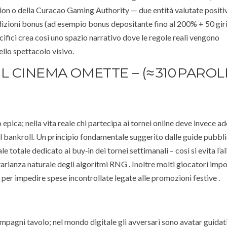
on o della Curacao Gaming Authority — due entità valutate posit
izioni bonus (ad esempio bonus depositante fino al 200% + 50 giri
ecifici crea così uno spazio narrativo dove le regole reali vengono
lo spettacolo visivo.
IL CINEMA OMETTE – (≈ 310 PAROL
 epica; nella vita reale chi partecipa ai tornei online deve invece a
el bankroll. Un principio fondamentale suggerito dalle guide pubbli
totale dedicato ai buy‑in dei tornei settimanali – così si evita l’a
arianza naturale degli algoritmi RNG . Inoltre molti giocatori imp
ò per impedire spese incontrollate legate alle promozioni festive .
pagni tavolo; nel mondo digitale gli avversari sono avatar guidat