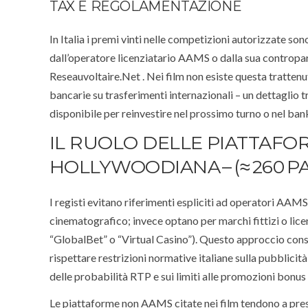
TAX E REGOLAMENTAZIONE
In Italia i premi vinti nelle competizioni autorizzate so
dall’operatore licenziatario AAMS o dalla sua contropa
Reseauvoltaire.Net . Nei film non esiste questa tratten
bancarie su trasferimenti internazionali – un dettagli
disponibile per reinvestire nel prossimo turno o nel ban
IL RUOLO DELLE PIATTAF
HOLLYWOODIANA – (≈ 260 P
I registi evitano riferimenti espliciti ad operatori AAM
cinematografico; invece optano per marchi fittizi o lic
“GlobalBet” o “Virtual Casino”). Questo approccio conse
rispettare restrizioni normative italiane sulla pubblici
delle probabilità RTP e sui limiti alle promozioni bonus 
Le piattaforme non AAMS citate nei film tendono a prese