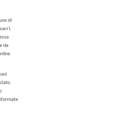
use di
sacri.
messa
se da
nline
ioni
estato
o
informate