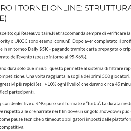
O I TORNEI ONLINE: STRUTTURA
E)
e scelto; qui Reseauvoltaire.Net raccomanda sempre di verificare la
ority o UKGC sono esempi comuni). Dopo aver completato il profil
re in un torneo Daily $5K – pagando tramite carta prepagata o cri
arato dell’evento (spesso intorno al 95‑96%).
no dura solo due minuti; questo permette al sistema di filtrare r
 competizione. Una volta raggiunta la soglia dei primi 500 giocatori,
gressivi più rapidi (es.: +10% ogni livello) che durano circa 45 minu
dieci partecipanti.
ng con dealer live o RNG puro se il formato è “turbo”. La durata medi
eve rispetto alle ore narrate nei film dove un singolo showdown pu
e come pause tecniche o timeout obbligatori imposti dalle piattafo
competitiva.