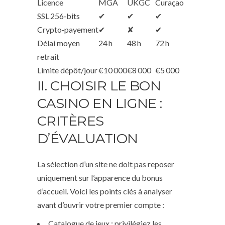
Licence
MGA
UKGC
Curaçao
SSL 256‑bits
✔︎
✔︎
✔︎
Crypto‑payement
✔︎
✘
✔︎
Délai moyen
24 h
48 h
72 h
retrait
Limite dépôt/jour
€10 000
€8 000
€5 000
II. CHOISIR LE BON
CASINO EN LIGNE :
CRITÈRES
D’ÉVALUATION
La sélection d’un site ne doit pas reposer
uniquement sur l’apparence du bonus
d’accueil. Voici les points clés à analyser
avant d’ouvrir votre premier compte :
Catalogue de jeux : privilégiez les