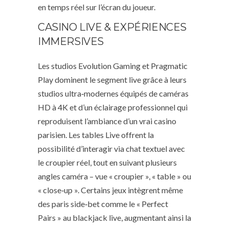
en temps réel sur l’écran du joueur.
CASINO LIVE & EXPÉRIENCES
IMMERSIVES
Les studios Evolution Gaming et Pragmatic
Play dominent le segment live grâce à leurs
studios ultra‑modernes équipés de caméras
HD à 4K et d’un éclairage professionnel qui
reproduisent l’ambiance d’un vrai casino
parisien. Les tables Live offrent la
possibilité d’interagir via chat textuel avec
le croupier réel, tout en suivant plusieurs
angles caméra – vue « croupier », « table » ou
« close‑up ». Certains jeux intègrent même
des paris side‑bet comme le « Perfect
Pairs » au blackjack live, augmentant ainsi la