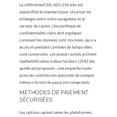
Le chiffrement SSL AES‑256 bits est
aujourd’hui le standard pour sécuriser les
échanges entre votre navigateur et le
serveur du casino. Une politique de
confidentialité claire doit expliquer
comment les données sont stockées, qui y a
accès et pendant combien de temps elles
sont conservées. Les joueurs avisés activent
l’authentification à deux facteurs (2FA) dès
qu’elle est proposée ; cela empêche toute
prise de contrôle non autorisée du compte
même si le mot de passe est compromis.
MÉTHODES DE PAIEMENT
SÉCURISÉES
Les options varient selon les plateformes :