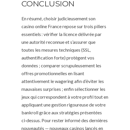
CONCLUSION
En résumé, choisir judicieusement son
casino online France repose sur trois piliers
essentiels : vérifier la licence délivrée par
une autorité reconnue et s’assurer que
toutes les mesures techniques (SSL,
authentification forte) protègent vos
données ; comparer scrupuleusement les
offres promotionnelles en lisant
attentivement le wagering afin d’éviter les
mauvaises surprises ; enfin sélectionner les
jeux qui correspondent à votre profil tout en
appliquant une gestion rigoureuse de votre
bankroll grâce aux stratégies présentées
ci‑dessus. Pour rester informé des dernières
nouveautés — nouveaux casinos lancés en