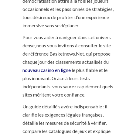
démocratisation attire à la fois les joueurs
occasionnels et les passionnés de stratégies,
tous désireux de profiter d’une expérience
immersive sans se déplacer.
Pour vous aider à naviguer dans cet univers
dense, nous vous invitons à consulter le site
de référence Basketnews.Net, qui propose
chaque jour des classements actualisés du
nouveau casino en ligne
le plus fiable et le
plus innovant. Grâce à leurs tests
indépendants, vous saurez rapidement quels
sites méritent votre confiance.
Un guide détaillé s’avère indispensable : il
clarifie les exigences légales françaises,
détaille les mesures de sécurité à vérifier,
compare les catalogues de jeux et explique