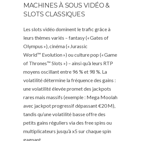
MACHINES À SOUS VIDÉO &
SLOTS CLASSIQUES
Les slots vidéo dominent le trafic grâce à
leurs thèmes variés – fantasy (« Gates of
Olympus »), cinéma (« Jurassic
World™ Evolution ») ou culture pop (« Game
of Thrones™ Slots ») – ainsi qu’à leurs RTP
moyens oscillant entre 96 % et 98 %. La
volatilité détermine la fréquence des gains :
une volatilité élevée promet des jackpots
rares mais massifs (exemple : Mega Moolah
avec jackpot progressif dépassant €20 M),
tandis qu’une volatilité basse offre des
petits gains réguliers via des free spins ou
multiplicateurs jusqu’à x5 sur chaque spin
gagnant.