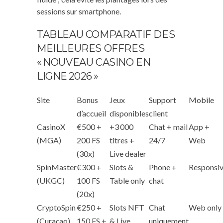
sessions sur smartphone.
TABLEAU COMPARATIF DES
MEILLEURES OFFRES
« NOUVEAU CASINO EN
LIGNE 2026 »
Site
Bonus
Jeux
Support
Mobile
d’accueil
disponibles
client
CasinoX
€500 +
+3 000
Chat + mail
App +
(MGA)
200 FS
titres +
24/7
Web
(30x)
Live dealer
SpinMaster
€300 +
Slots &
Phone +
Responsi
(UKGC)
100 FS
Table only
chat
(20x)
CryptoSpin
€250 +
Slots NFT
Chat
Web only
(Curaçao)
150 FS +
& Live
uniquement