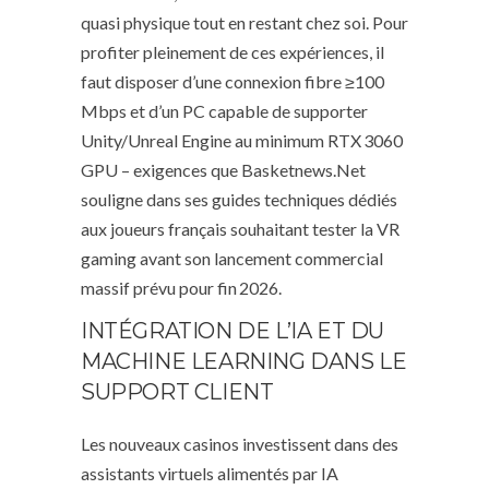
quasi physique tout en restant chez soi. Pour
profiter pleinement de ces expériences, il
faut disposer d’une connexion fibre ≥100
Mbps et d’un PC capable de supporter
Unity/Unreal Engine au minimum RTX 3060
GPU – exigences que Basketnews.Net
souligne dans ses guides techniques dédiés
aux joueurs français souhaitant tester la VR
gaming avant son lancement commercial
massif prévu pour fin 2026.
INTÉGRATION DE L’IA ET DU
MACHINE LEARNING DANS LE
SUPPORT CLIENT
Les nouveaux casinos investissent dans des
assistants virtuels alimentés par IA