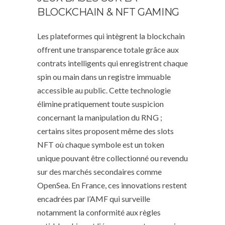
BLOCKCHAIN & NFT GAMING
Les plateformes qui intègrent la blockchain
offrent une transparence totale grâce aux
contrats intelligents qui enregistrent chaque
spin ou main dans un registre immuable
accessible au public. Cette technologie
élimine pratiquement toute suspicion
concernant la manipulation du RNG ;
certains sites proposent même des slots
NFT où chaque symbole est un token
unique pouvant être collectionné ou revendu
sur des marchés secondaires comme
OpenSea. En France, ces innovations restent
encadrées par l’AMF qui surveille
notamment la conformité aux règles