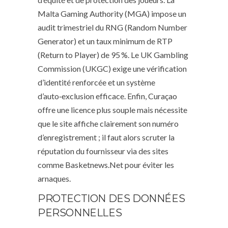
Malta Gaming Authority (MGA) impose un
audit trimestriel du RNG (Random Number
Generator) et un taux minimum de RTP
(Return to Player) de 95 %. Le UK Gambling
Commission (UKGC) exige une vérification
d’identité renforcée et un système
d’auto‑exclusion efficace. Enfin, Curaçao
offre une licence plus souple mais nécessite
que le site affiche clairement son numéro
d’enregistrement ; il faut alors scruter la
réputation du fournisseur via des sites
comme Basketnews.Net pour éviter les
arnaques.
PROTECTION DES DONNÉES
PERSONNELLES