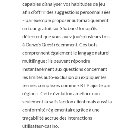
capables d’analyser vos habitudes de jeu
afin d’offrir des suggestions personnalisées
– par exemple proposer automatiquement
un tour gratuit sur
Starburst
lorsqu’ils
détectent que vous avez joué plusieurs fois
à
Gonzo’s Quest
récemment. Ces bots
comprennent également le langage naturel
multilingue ; ils peuvent répondre
instantanément aux questions concernant
les limites auto‑exclusion ou expliquer les
termes complexes comme « RTP ajusté par
région ». Cette évolution améliore non
seulement la satisfaction client mais aussi la
conformité réglementaire grâce à une
traçabilité accrue des interactions
utilisateur‑casino.