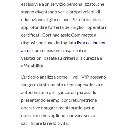
esclusivi e a un servizio personalizzato, che
stanno diventando veri e propri veicoli di
educazione al gioco sano. Per chi desidera
approfondire l’offerta dei migliori operatori
certificati, Cortinaclassic.Com mette a
disposizione una dettagliata
lista casino non
aams
con recensioni trasparenti e
valutazioni basate su criteri di sicurezza e
affidabilità.
L’articolo analizza come i livelli VIP possano
fungere da strumento di consapevolezza e
autocontrollo per i giocatori più assidui,
presentando esempi concreti, metriche
operative e suggerimenti pratici per gli
operatori che vogliono innovare senza
sacrificare la redditività.