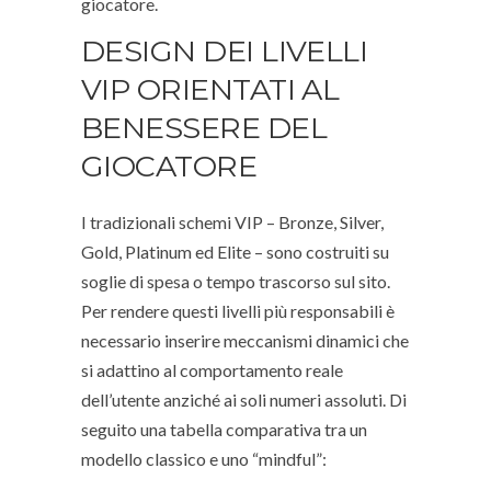
giocatore.
DESIGN DEI LIVELLI
VIP ORIENTATI AL
BENESSERE DEL
GIOCATORE
I tradizionali schemi VIP – Bronze, Silver,
Gold, Platinum ed Elite – sono costruiti su
soglie di spesa o tempo trascorso sul sito.
Per rendere questi livelli più responsabili è
necessario inserire meccanismi dinamici che
si adattino al comportamento reale
dell’utente anziché ai soli numeri assoluti. Di
seguito una tabella comparativa tra un
modello classico e uno “mindful”: