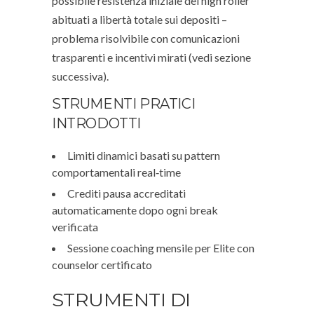
possibile resistenza iniziale dei high roller
abituati a libertà totale sui depositi –
problema risolvibile con comunicazioni
trasparenti e incentivi mirati (vedi sezione
successiva).
STRUMENTI PRATICI
INTRODOTTI
Limiti dinamici basati su pattern
comportamentali real‑time
Crediti pausa accreditati
automaticamente dopo ogni break
verificata
Sessione coaching mensile per Elite con
counselor certificato
STRUMENTI DI