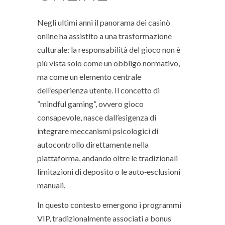
Negli ultimi anni il panorama dei casinò
online ha assistito a una trasformazione
culturale: la responsabilità del gioco non è
più vista solo come un obbligo normativo,
ma come un elemento centrale
dell’esperienza utente. Il concetto di
“mindful gaming”, ovvero gioco
consapevole, nasce dall’esigenza di
integrare meccanismi psicologici di
autocontrollo direttamente nella
piattaforma, andando oltre le tradizionali
limitazioni di deposito o le auto‑esclusioni
manuali.
In questo contesto emergono i programmi
VIP, tradizionalmente associati a bonus