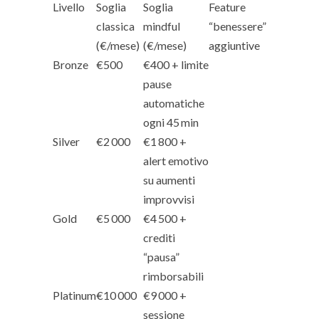
Livello
Soglia
Soglia
Feature
classica
mindful
“benessere”
(€/mese)
(€/mese)
aggiuntive
Bronze
€500
€400 + limite
pause
automatiche
ogni 45 min
Silver
€2 000
€1 800 +
alert emotivo
su aumenti
improvvisi
Gold
€5 000
€4 500 +
crediti
“pausa”
rimborsabili
Platinum
€10 000
€9 000 +
sessione