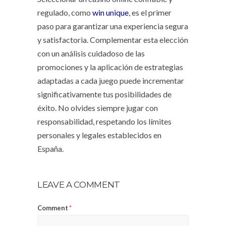
regulado, como
win unique
, es el primer
paso para garantizar una experiencia segura
y satisfactoria. Complementar esta elección
con un análisis cuidadoso de las
promociones y la aplicación de estrategias
adaptadas a cada juego puede incrementar
significativamente tus posibilidades de
éxito. No olvides siempre jugar con
responsabilidad, respetando los límites
personales y legales establecidos en
España.
LEAVE A COMMENT
Comment
*