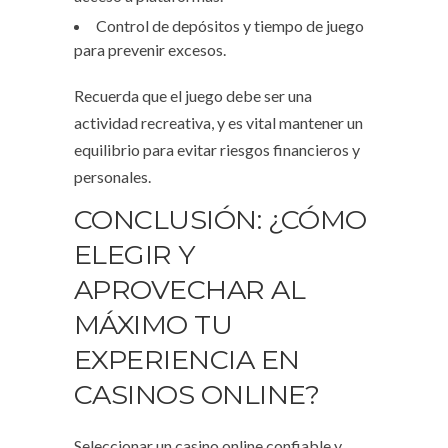
Control de depósitos y tiempo de juego
para prevenir excesos.
Recuerda que el juego debe ser una
actividad recreativa, y es vital mantener un
equilibrio para evitar riesgos financieros y
personales.
CONCLUSIÓN: ¿CÓMO
ELEGIR Y
APROVECHAR AL
MÁXIMO TU
EXPERIENCIA EN
CASINOS ONLINE?
Seleccionar un casino online confiable y