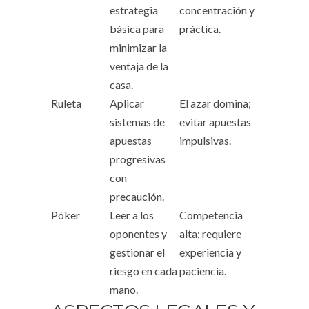
estrategia
concentración y
básica para
práctica.
minimizar la
ventaja de la
casa.
Ruleta
Aplicar
El azar domina;
sistemas de
evitar apuestas
apuestas
impulsivas.
progresivas
con
precaución.
Póker
Leer a los
Competencia
oponentes y
alta; requiere
gestionar el
experiencia y
riesgo en cada
paciencia.
mano.