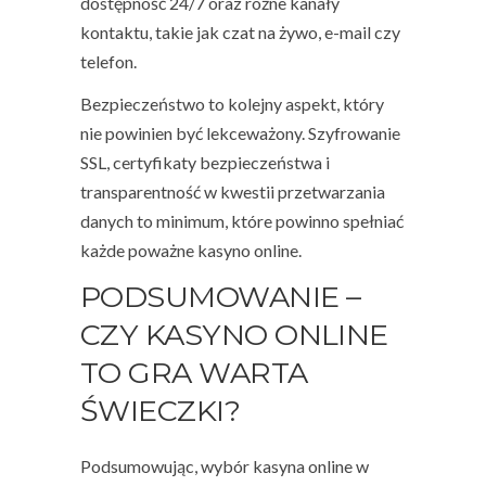
dostępność 24/7 oraz różne kanały
kontaktu, takie jak czat na żywo, e-mail czy
telefon.
Bezpieczeństwo to kolejny aspekt, który
nie powinien być lekceważony. Szyfrowanie
SSL, certyfikaty bezpieczeństwa i
transparentność w kwestii przetwarzania
danych to minimum, które powinno spełniać
każde poważne kasyno online.
PODSUMOWANIE –
CZY KASYNO ONLINE
TO GRA WARTA
ŚWIECZKI?
Podsumowując, wybór kasyna online w