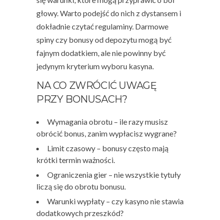
głowy. Warto podejść do nich z dystansem i
dokładnie czytać regulaminy. Darmowe
spiny czy bonusy od depozytu mogą być
fajnym dodatkiem, ale nie powinny być
jedynym kryterium wyboru kasyna.
NA CO ZWRÓCIĆ UWAGĘ
PRZY BONUSACH?
Wymagania obrotu – ile razy musisz
obrócić bonus, zanim wypłacisz wygrane?
Limit czasowy – bonusy często mają
krótki termin ważności.
Ograniczenia gier – nie wszystkie tytuły
liczą się do obrotu bonusu.
Warunki wypłaty – czy kasyno nie stawia
dodatkowych przeszkód?