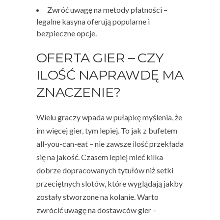
Zwróć uwagę na metody płatności –
legalne kasyna oferują popularne i
bezpieczne opcje.
OFERTA GIER – CZY
ILOŚĆ NAPRAWDĘ MA
ZNACZENIE?
Wielu graczy wpada w pułapkę myślenia, że
im więcej gier, tym lepiej. To jak z bufetem
all-you-can-eat – nie zawsze ilość przekłada
się na jakość. Czasem lepiej mieć kilka
dobrze dopracowanych tytułów niż setki
przeciętnych slotów, które wyglądają jakby
zostały stworzone na kolanie. Warto
zwrócić uwagę na dostawców gier –