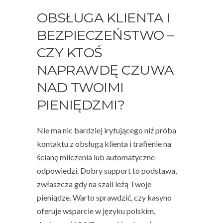
OBSŁUGA KLIENTA I
BEZPIECZEŃSTWO –
CZY KTOŚ
NAPRAWDĘ CZUWA
NAD TWOIMI
PIENIĘDZMI?
Nie ma nic bardziej irytującego niż próba
kontaktu z obsługą klienta i trafienie na
ścianę milczenia lub automatyczne
odpowiedzi. Dobry support to podstawa,
zwłaszcza gdy na szali leżą Twoje
pieniądze. Warto sprawdzić, czy kasyno
oferuje wsparcie w języku polskim,