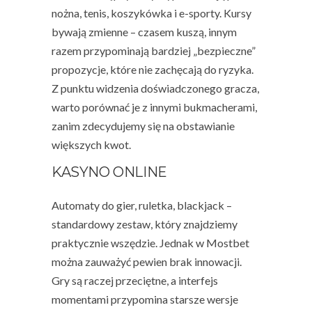
nożna, tenis, koszykówka i e-sporty. Kursy
bywają zmienne – czasem kuszą, innym
razem przypominają bardziej „bezpieczne”
propozycje, które nie zachęcają do ryzyka.
Z punktu widzenia doświadczonego gracza,
warto porównać je z innymi bukmacherami,
zanim zdecydujemy się na obstawianie
większych kwot.
KASYNO ONLINE
Automaty do gier, ruletka, blackjack –
standardowy zestaw, który znajdziemy
praktycznie wszędzie. Jednak w Mostbet
można zauważyć pewien brak innowacji.
Gry są raczej przeciętne, a interfejs
momentami przypomina starsze wersje