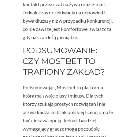
kontakt przez czat na żywo oraz e-mail.
Jednak czas oczekiwania na odpowiedź
bywa dłuższy niż w przypadku konkurencji,
co nie zawsze jest komfortowe, zwłaszcza
gdy na szali leżą pieniądze.
PODSUMOWANIE:
CZY MOSTBET TO
TRAFIONY ZAKŁAD?
Podsumowując, Mostbet to platforma,
która ma swoje plusy i minusy. Dla tych,
którzy szukają prostych rozwiązań i nie
przeszkadza im brak polskiej licencji, może
być ciekawą opcją. Jednak bardziej
wymagający gracze mogą poczuć się
zawiedzeni brakiem innowacji i czasami