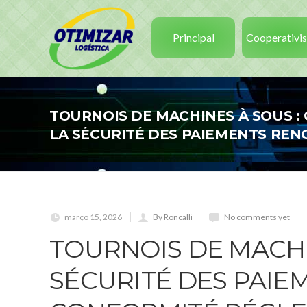
Principal
Cooperativi
TOURNOIS DE MACHINES À SOUS :
LA SÉCURITÉ DES PAIEMENTS RE
março 15, 2026
By Roncalli
No comments yet
TOURNOIS DE MACHI
SÉCURITÉ DES PAIE