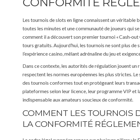
CONFORMITÉ RÉGL
Les tournois de slots en ligne connaissent un véritable 
toutes les minutes et une communauté de joueurs qui se 
comment il a découvert son premier tournoi « Cash‑out
tours gratuits. Aujourd’hui, les tournois ne sont plus d
l’expérience casino, mêlant adrénaline du jeu et exigence
Dans ce contexte, les autorités de régulation jouent un
respectent les normes européennes les plus strictes. Le 
des tournois conformes tout en protégeant leurs transact
plateformes selon leur licence, leur programme VIP et l
indispensable aux amateurs soucieux de conformité.
COMMENT LES TOURNOIS 
LA CONFORMITÉ RÉGLEME
Le cadre légal européen repose sur plusieurs piliers : la