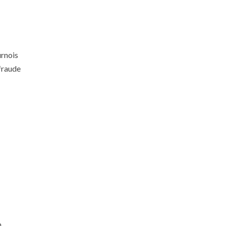
urnois
fraude
n