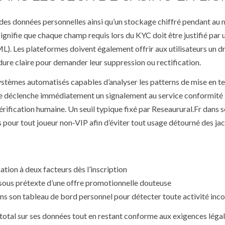
es données personnelles ainsi qu’un stockage chiffré pendant au 
signifie que chaque champ requis lors du KYC doit être justifié par 
ML). Les plateformes doivent également offrir aux utilisateurs un d
dure claire pour demander leur suppression ou rectification.
ystèmes automatisés capables d’analyser les patterns de mise en te
 déclenche immédiatement un signalement au service conformité 
ification humaine. Un seuil typique fixé par Reseaurural.Fr dans 
s pour tout joueur non‑VIP afin d’éviter tout usage détourné des ja
cation à deux facteurs dès l’inscription
 sous prétexte d’une offre promotionnelle douteuse
dans son tableau de bord personnel pour détecter toute activité inc
 total sur ses données tout en restant conforme aux exigences léga