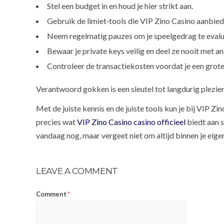
Stel een budget in en houd je hier strikt aan.
Gebruik de limiet‑tools die VIP Zino Casino aanbiedt,
Neem regelmatig pauzes om je speelgedrag te evalu
Bewaar je private keys veilig en deel ze nooit met a
Controleer de transactiekosten voordat je een grote
Verantwoord gokken is een sleutel tot langdurig plezier
Met de juiste kennis en de juiste tools kun je bij VIP Z
precies wat
VIP Zino Casino casino officieel
biedt aan s
vandaag nog, maar vergeet niet om altijd binnen je eigen
LEAVE A COMMENT
Comment
*