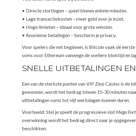
• Directe stortingen – speel binnen enkele minuten.
• Lage transactiekosten – meer geld voor je inzet.
• Hoge limieten – ideaal voor grote winsten.
• Anonieme betalingen – bescherm je privacy.
Voor spelers die net beginnen, is Bitcoin vaak de eers
soms voor Ethereum vanwege de snellere bloktijd en la
SNELLE UITBETALINGEN EN
Een van de sterkste punten van VIP Zino Casino is de bl
gewonnen, wordt het bedrag binnen 15‑30 minuten naar j
uitbetalingen soms tot vijf werkdagen kunnen duren.
Voorbeeld: Stel je speelt de progressieve slot
Mega Fort
overwinning wordt het bedrag direct naar je opgegeven 
beschikken.