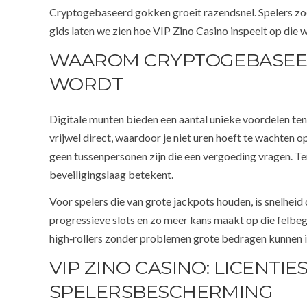
Cryptogebaseerd gokken groeit razendsnel. Spelers zoe
gids laten we zien hoe VIP Zino Casino inspeelt op die we
WAAROM CRYPTOGEBASEER
WORDT
Digitale munten bieden een aantal unieke voordelen ten
vrijwel direct, waardoor je niet uren hoeft te wachten 
geen tussenpersonen zijn die een vergoeding vragen. Ten
beveiligingslaag betekent.
Voor spelers die van grote jackpots houden, is snelheid c
progressieve slots en zo meer kans maakt op die felbe
high‑rollers zonder problemen grote bedragen kunnen i
VIP ZINO CASINO: LICENTIES
SPELERSBESCHERMING