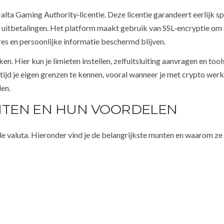
a Gaming Authority‑licentie. Deze licentie garandeert eerlijk sp
 uitbetalingen. Het platform maakt gebruik van SSL‑encryptie om 
es en persoonlijke informatie beschermd blijven.
n. Hier kun je limieten instellen, zelfuitsluiting aanvragen en tool
tijd je eigen grenzen te kennen, vooral wanneer je met crypto wer
len.
TEN EN HUN VOORDELEN
le valuta. Hieronder vind je de belangrijkste munten en waarom ze