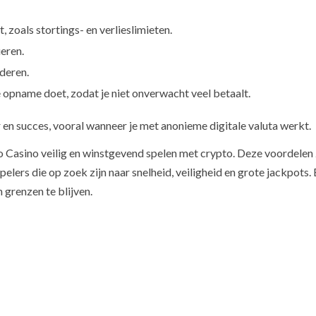
 zoals stortings- en verlieslimieten.
eren.
nderen.
 opname doet, zodat je niet onverwacht veel betaalt.
 en succes, vooral wanneer je met anonieme digitale valuta werkt.
ino Casino veilig en winstgevend spelen met crypto. Deze voordelen 
pelers die op zoek zijn naar snelheid, veiligheid en grote jackpots.
 grenzen te blijven.