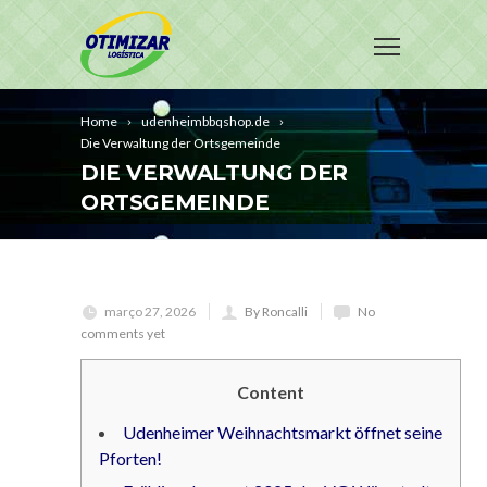
Home
udenheimbbqshop.de
Die Verwaltung der Ortsgemeinde
DIE VERWALTUNG DER
ORTSGEMEINDE
março 27, 2026
By Roncalli
No
comments yet
Content
Udenheimer Weihnachtsmarkt öffnet seine
Pforten!