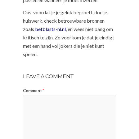
passen en wanneer je moet inzetten.
Dus, voordat je je geluk beproeft, doe je
huiswerk, check betrouwbare bronnen
zoals
betblasts-nl.nl
, en wees niet bang om
kritisch te zijn. Zo voorkom je dat je eindigt
met een hand vol jokers die je niet kunt
spelen.
LEAVE A COMMENT
Comment
*