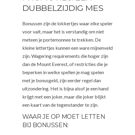
DUBBELZIJDIG MES
Bonussen zijn de lokkertjes waar elke speler
voor valt, maar het is verstandig om niet
meteen je portemonnee te trekken. De
kleine lettertjes kunnen een ware mijnenveld
zijn. Wagering requirements die hoger zijn
dan de Mount Everest, of restricties die je
beperken in welke spellen je mag spelen
met je bonusgeld, zijn eerder regel dan
uitzondering. Het is bijna alsof je een hand
krijgt met een joker, maar die joker blijkt
een kaart van de tegenstander te zijn.
WAAR JE OP MOET LETTEN
BIJ BONUSSEN: