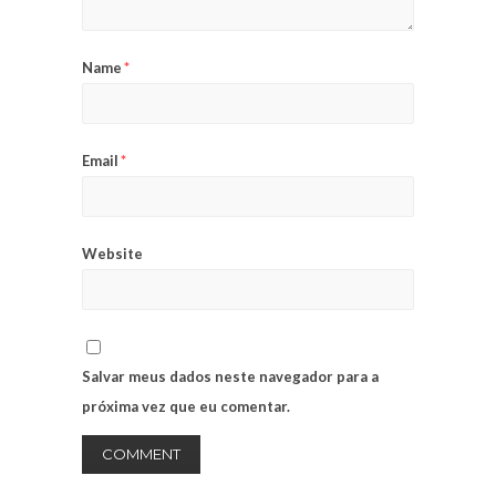
Name
*
Email
*
Website
Salvar meus dados neste navegador para a
próxima vez que eu comentar.