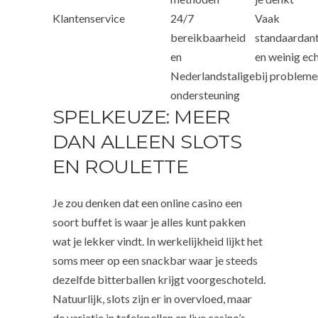
Klantenservice
24/7
Vaak
bereikbaarheid
standaardan
en
en weinig ec
Nederlandstalige
bij probleme
ondersteuning
SPELKEUZE: MEER
DAN ALLEEN SLOTS
EN ROULETTE
Je zou denken dat een online casino een
soort buffet is waar je alles kunt pakken
wat je lekker vindt. In werkelijkheid lijkt het
soms meer op een snackbar waar je steeds
dezelfde bitterballen krijgt voorgeschoteld.
Natuurlijk, slots zijn er in overvloed, maar
de variatie in tafelspellen en live casino’s