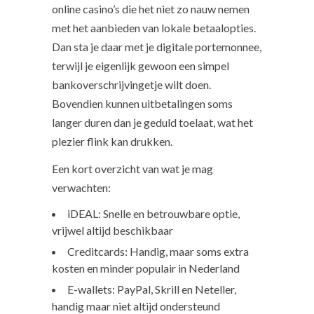
online casino’s die het niet zo nauw nemen
met het aanbieden van lokale betaalopties.
Dan sta je daar met je digitale portemonnee,
terwijl je eigenlijk gewoon een simpel
bankoverschrijvingetje wilt doen.
Bovendien kunnen uitbetalingen soms
langer duren dan je geduld toelaat, wat het
plezier flink kan drukken.
Een kort overzicht van wat je mag
verwachten:
iDEAL: Snelle en betrouwbare optie,
vrijwel altijd beschikbaar
Creditcards: Handig, maar soms extra
kosten en minder populair in Nederland
E-wallets: PayPal, Skrill en Neteller,
handig maar niet altijd ondersteund