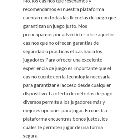
No, los casinos que reseñamos y
recomendamos en nuestra plataforma
cuentan con todas las licencias de juego que
garantizan un juego justo. Nos
preocupamos por advertirte sobre aquellos
casinos que no ofrecen garantías de
seguridad o prácticas éticas hacia los
jugadores Para ofrecer una excelente
experiencia de juego es importante que el
casino cuente con la tecnología necesaria
para garantizar el acceso desde cualquier
dispositivo. La oferta de métodos de pago
diversos permite a los jugadores más y
mejores opciones para jugar. En nuestra
plataforma encuentras bonos justos, los
cuales te permiten jugar de una forma
segura.