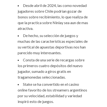
Desde abril de 2024, las como novedad
jugadores sobre Chile podrian gozar de
bonos sobre recibimiento, lo que realiza de
que la practica sobre Ninlay sea aun de mas
atractiva.
De hecho, su selección de juegos y
muchas de las características especiales de
su vertical de apuestas deportivas nos han
parecido muy interesantes.
Consta de una serie de recargas sobre
los primeros cuatro depósitos del nuevo
jugador, sumado a giros gratis en
tragamonedas seleccionadas.
Stake se ha convertido en el casino
online favorito de los streamers argentinos
por su velocidad, estabilidad y variedad
inspiró esto de juegos.