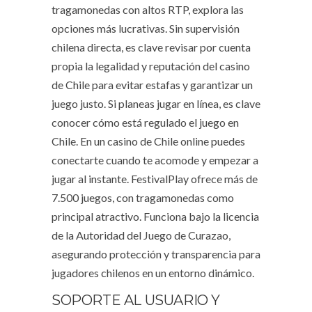
tragamonedas con altos RTP, explora las
opciones más lucrativas. Sin supervisión
chilena directa, es clave revisar por cuenta
propia la legalidad y reputación del casino
de Chile para evitar estafas y garantizar un
juego justo. Si planeas jugar en línea, es clave
conocer cómo está regulado el juego en
Chile. En un casino de Chile online puedes
conectarte cuando te acomode y empezar a
jugar al instante. FestivalPlay ofrece más de
7.500 juegos, con tragamonedas como
principal atractivo. Funciona bajo la licencia
de la Autoridad del Juego de Curazao,
asegurando protección y transparencia para
jugadores chilenos en un entorno dinámico.
SOPORTE AL USUARIO Y