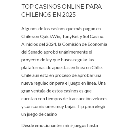
TOP CASINOS ONLINE PARA
CHILENOS EN 2025
Algunos de los casinos que más pagan en
Chile son QuickWin, TonyBet y Sol Casino.
A inicios del 2024, la Comisión de Economía
del Senado aprobó unánimemente el
proyecto de ley que busca regular las
plataformas de apuestas en línea en Chile.
Chile aún está en proceso de aprobar una
nueva regulación para el juego en línea. Una
gran ventaja de estos casinos es que
cuentan con tiempos de transacción veloces
y con comisiones muy bajas. Tip para elegir
un juego de casino
Desde emocionantes mini-juegos hasta