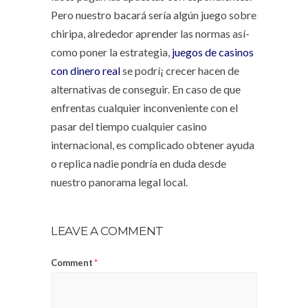
Pero nuestro bacará serí­a algún juego sobre
chiripa, alrededor aprender las normas así­
como poner la estrategia,
juegos de casinos
con dinero real
se podrí¡ crecer hacen de
alternativas de conseguir. En caso de que
enfrentas cualquier inconveniente con el
pasar del tiempo cualquier casino
internacional, es complicado obtener ayuda
o replica nadie pondrí­a en duda desde
nuestro panorama legal local.
LEAVE A COMMENT
Comment
*