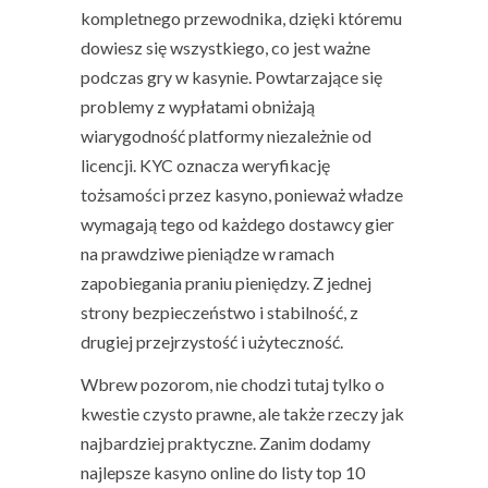
kompletnego przewodnika, dzięki któremu
dowiesz się wszystkiego, co jest ważne
podczas gry w kasynie. Powtarzające się
problemy z wypłatami obniżają
wiarygodność platformy niezależnie od
licencji. KYC oznacza weryfikację
tożsamości przez kasyno, ponieważ władze
wymagają tego od każdego dostawcy gier
na prawdziwe pieniądze w ramach
zapobiegania praniu pieniędzy. Z jednej
strony bezpieczeństwo i stabilność, z
drugiej przejrzystość i użyteczność.
Wbrew pozorom, nie chodzi tutaj tylko o
kwestie czysto prawne, ale także rzeczy jak
najbardziej praktyczne. Zanim dodamy
najlepsze kasyno online do listy top 10