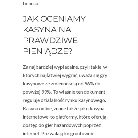
bonusu.
JAK OCENIAMY
KASYNA NA
PRAWDZIWE
PIENIĄDZE?
Za najbardziej wypłacalne, czyli takie, w
których najłatwiej wygrać, uważa się gry
kasynowe ze zmiennością od 96% do
powyżej 99%. To właśnie ten dokument
reguluje działalność rynku kasynowego.
Kasyna online, znane także jako kasyna
internetowe, to platformy, które oferują
dostęp do gier hazardowych poprzez
internet. Pozwalają im gruntownie