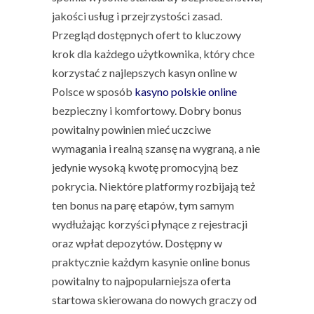
jakości usług i przejrzystości zasad.
Przegląd dostępnych ofert to kluczowy
krok dla każdego użytkownika, który chce
korzystać z najlepszych kasyn online w
Polsce w sposób
kasyno polskie online
bezpieczny i komfortowy. Dobry bonus
powitalny powinien mieć uczciwe
wymagania i realną szansę na wygraną, a nie
jedynie wysoką kwotę promocyjną bez
pokrycia. Niektóre platformy rozbijają też
ten bonus na parę etapów, tym samym
wydłużając korzyści płynące z rejestracji
oraz wpłat depozytów. Dostępny w
praktycznie każdym kasynie online bonus
powitalny to najpopularniejsza oferta
startowa skierowana do nowych graczy od