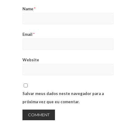
Name
*
Email
*
Website
Salvar meus dados neste navegador para a
próxima vez que eu comentar.