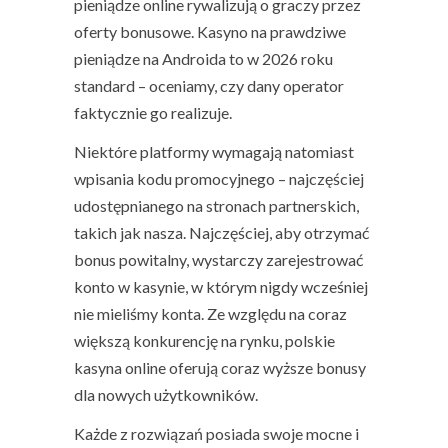
pieniądze online rywalizują o graczy przez
oferty bonusowe. Kasyno na prawdziwe
pieniądze na Androida to w 2026 roku
standard – oceniamy, czy dany operator
faktycznie go realizuje.
Niektóre platformy wymagają natomiast
wpisania kodu promocyjnego – najczęściej
udostępnianego na stronach partnerskich,
takich jak nasza. Najczęściej, aby otrzymać
bonus powitalny, wystarczy zarejestrować
konto w kasynie, w którym nigdy wcześniej
nie mieliśmy konta. Ze względu na coraz
większą konkurencję na rynku, polskie
kasyna online oferują coraz wyższe bonusy
dla nowych użytkowników.
Każde z rozwiązań posiada swoje mocne i