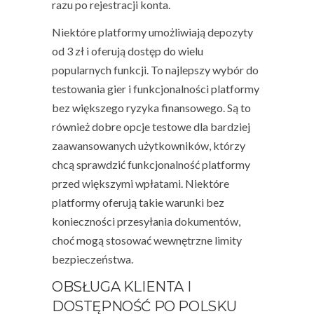
razu po rejestracji konta.
Niektóre platformy umożliwiają depozyty
od 3 zł i oferują dostęp do wielu
popularnych funkcji. To najlepszy wybór do
testowania gier i funkcjonalności platformy
bez większego ryzyka finansowego. Są to
również dobre opcje testowe dla bardziej
zaawansowanych użytkowników, którzy
chcą sprawdzić funkcjonalność platformy
przed większymi wpłatami. Niektóre
platformy oferują takie warunki bez
konieczności przesyłania dokumentów,
choć mogą stosować wewnętrzne limity
bezpieczeństwa.
OBSŁUGA KLIENTA I
DOSTĘPNOŚĆ PO POLSKU