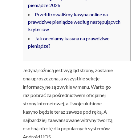
pieniądze 2026
Przefiltrowaliśmy kasyna online na
prawdziwe pieniądze według następujących
kryteriów
Jak oceniamy kasyna na prawdziwe
pieniądze?
Jedyną różnicą jest wygląd strony, zostanie
ona uproszczona, a wszystkie sekcje
informacyjne są zwykle w menu. Warto go
raz pobrać za pośrednictwem oficjalnej
strony internetowej, a Twoje ulubione
kasyno będzie teraz zawsze pod ręką. A
najbardziej zaawansowane witryny tworzą
osobną ofertę dla popularnych systemów
Android i iOS.