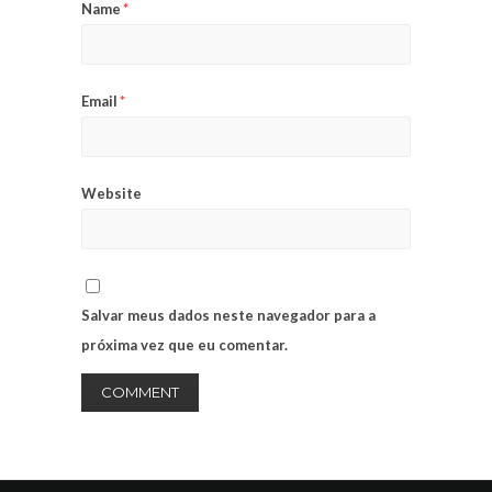
Name
*
Email
*
Website
Salvar meus dados neste navegador para a
próxima vez que eu comentar.