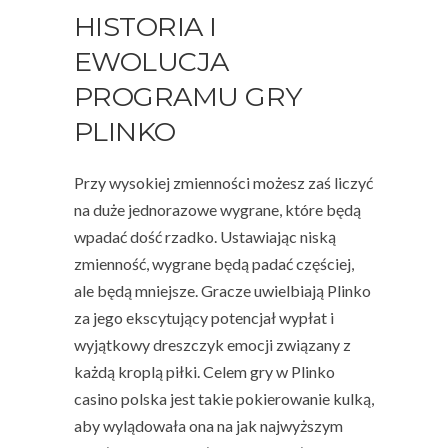
HISTORIA I
EWOLUCJA
PROGRAMU GRY
PLINKO
Przy wysokiej zmienności możesz zaś liczyć
na duże jednorazowe wygrane, które będą
wpadać dość rzadko. Ustawiając niską
zmienność, wygrane będą padać częściej,
ale będą mniejsze. Gracze uwielbiają Plinko
za jego ekscytujący potencjał wypłat i
wyjątkowy dreszczyk emocji związany z
każdą kroplą piłki. Celem gry w Plinko
casino polska jest takie pokierowanie kulką,
aby wylądowała ona na jak najwyższym