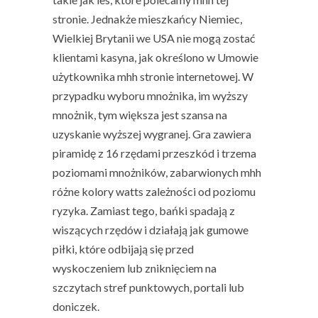
stronie. Jednakże mieszkańcy Niemiec,
Wielkiej Brytanii we USA nie mogą zostać
klientami kasyna, jak określono w Umowie
użytkownika mhh stronie internetowej. W
przypadku wyboru mnożnika, im wyższy
mnożnik, tym większa jest szansa na
uzyskanie wyższej wygranej. Gra zawiera
piramidę z 16 rzędami przeszkód i trzema
poziomami mnożników, zabarwionych mhh
różne kolory watts zależności od poziomu
ryzyka. Zamiast tego, bańki spadają z
wiszących rzędów i działają jak gumowe
piłki, które odbijają się przed
wyskoczeniem lub zniknięciem na
szczytach stref punktowych, portali lub
doniczek.