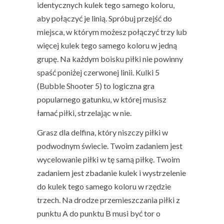
identycznych kulek tego samego koloru,
aby połączyć je linią. Spróbuj przejść do
miejsca, w którym możesz połączyć trzy lub
więcej kulek tego samego koloru w jedną
grupę. Na każdym boisku piłki nie powinny
spaść poniżej czerwonej linii. Kulki 5
(Bubble Shooter 5) to logiczna gra
popularnego gatunku, w której musisz
łamać piłki, strzelając w nie.
Grasz dla delfina, który niszczy piłki w
podwodnym świecie. Twoim zadaniem jest
wycelowanie piłki w tę samą piłkę. Twoim
zadaniem jest zbadanie kulek i wystrzelenie
do kulek tego samego koloru w rzędzie
trzech. Na drodze przemieszczania piłki z
punktu A do punktu B musi być tor o