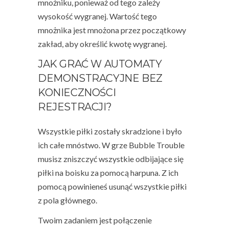
mnożniku, ponieważ od tego zależy
wysokość wygranej. Wartość tego
mnożnika jest mnożona przez początkowy
zakład, aby określić kwotę wygranej.
JAK GRAĆ W AUTOMATY
DEMONSTRACYJNE BEZ
KONIECZNOŚCI
REJESTRACJI?
Wszystkie piłki zostały skradzione i było
ich całe mnóstwo. W grze Bubble Trouble
musisz zniszczyć wszystkie odbijające się
piłki na boisku za pomocą harpuna. Z ich
pomocą powinieneś usunąć wszystkie piłki
z pola głównego.
Twoim zadaniem jest połączenie