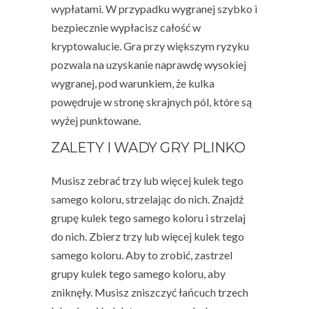
wypłatami. W przypadku wygranej szybko i
bezpiecznie wypłacisz całość w
kryptowalucie. Gra przy większym ryzyku
pozwala na uzyskanie naprawdę wysokiej
wygranej, pod warunkiem, że kulka
powędruje w stronę skrajnych pól, które są
wyżej punktowane.
ZALETY I WADY GRY PLINKO
Musisz zebrać trzy lub więcej kulek tego
samego koloru, strzelając do nich. Znajdź
grupę kulek tego samego koloru i strzelaj
do nich. Zbierz trzy lub więcej kulek tego
samego koloru. Aby to zrobić, zastrzel
grupy kulek tego samego koloru, aby
zniknęły. Musisz zniszczyć łańcuch trzech