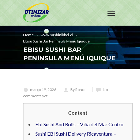
Home
www.sushinikkei.cl
Ebisu Sushi Bar Península Menú Iquique
EBISU SUSHI BAR
PENÍNSULA MENÚ IQUIQUE
março 19, 2026
By Roncalli
No
comments yet
Content
Ebi Sushi And Rolls – Viña del Mar Centro
Sushi EBI Sushi Delivery Ricaventura –