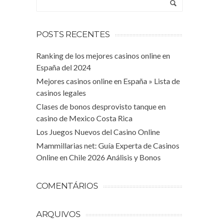
POSTS RECENTES
Ranking de los mejores casinos online en
España del 2024
Mejores casinos online en España » Lista de
casinos legales
Clases de bonos desprovisto tanque en
casino de Mexico Costa Rica
Los Juegos Nuevos del Casino Online
Mammillarias net: Guía Experta de Casinos
Online en Chile 2026 Análisis y Bonos
COMENTÁRIOS
ARQUIVOS