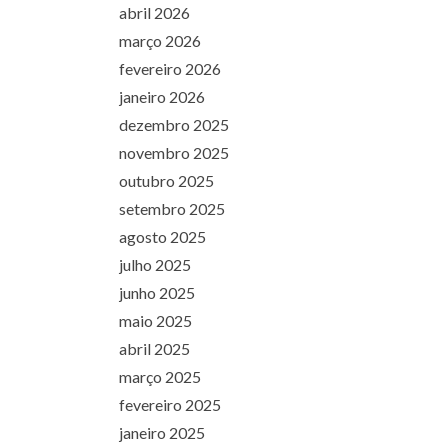
abril 2026
março 2026
fevereiro 2026
janeiro 2026
dezembro 2025
novembro 2025
outubro 2025
setembro 2025
agosto 2025
julho 2025
junho 2025
maio 2025
abril 2025
março 2025
fevereiro 2025
janeiro 2025