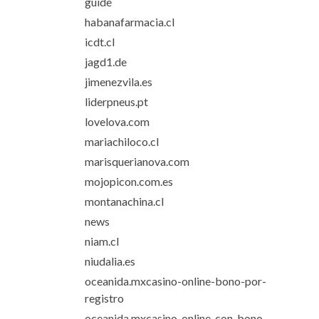
guide
habanafarmacia.cl
icdt.cl
jagd1.de
jimenezvila.es
liderpneus.pt
lovelova.com
mariachiloco.cl
marisquerianova.com
mojopicon.com.es
montanachina.cl
news
niam.cl
niudalia.es
oceanida.mxcasino-online-bono-por-
registro
oceanida.mxcasino-online-con-bono-