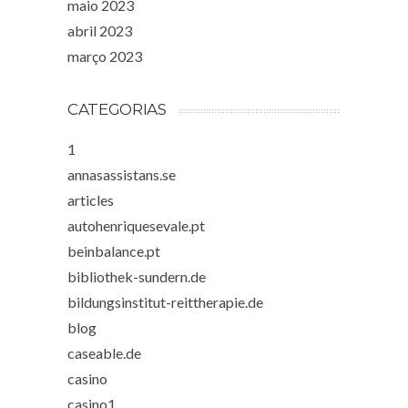
maio 2023
abril 2023
março 2023
CATEGORIAS
1
annasassistans.se
articles
autohenriquesevale.pt
beinbalance.pt
bibliothek-sundern.de
bildungsinstitut-reittherapie.de
blog
caseable.de
casino
casino1