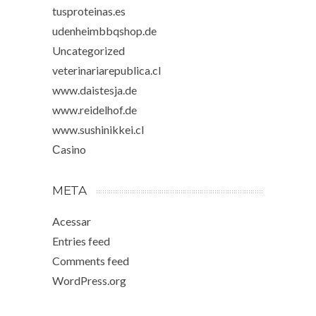
tusproteinas.es
udenheimbbqshop.de
Uncategorized
veterinariarepublica.cl
www.daistesja.de
www.reidelhof.de
www.sushinikkei.cl
Сasino
META
Acessar
Entries feed
Comments feed
WordPress.org