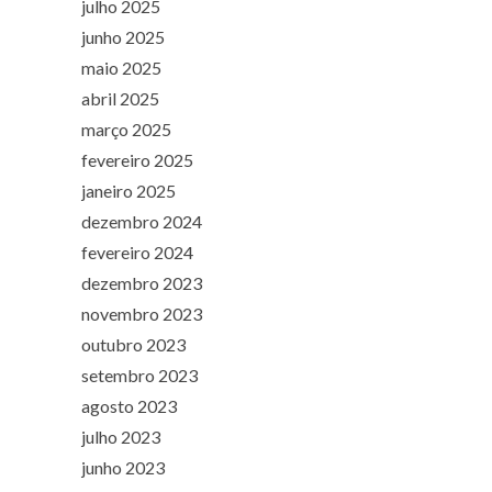
julho 2025
junho 2025
maio 2025
abril 2025
março 2025
fevereiro 2025
janeiro 2025
dezembro 2024
fevereiro 2024
dezembro 2023
novembro 2023
outubro 2023
setembro 2023
agosto 2023
julho 2023
junho 2023