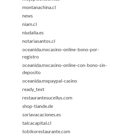
montanachina.cl
news
niam.cl
niudalia.es
notariasantos.cl
oceanida.mxcasino-online-bono-por-
registro
oceanida.mxcasino-online-con-bono-sin-
deposito
oceanida.mxpaypal-casino
ready_text
restaurantesucellus.com
shop-tiande.de
soriavacaciones.es
talcacapital.cl
tobikorestaurante.com