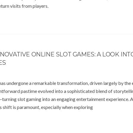
eturn visits from players.
NNOVATIVE ONLINE SLOT GAMES: A LOOK INT
ES
 has undergone a remarkable transformation, driven largely by the 
htforward pastime evolved into a sophisticated blend of storytelli
—turning slot gaming into an engaging entertainment experience. A
s shift is paramount, especially when exploring