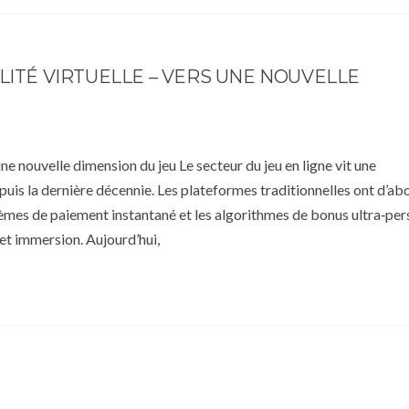
LITÉ VIRTUELLE – VERS UNE NOUVELLE
 une nouvelle dimension du jeu Le secteur du jeu en ligne vit une
is la dernière décennie. Les plateformes traditionnelles ont d’ab
stèmes de paiement instantané et les algorithmes de bonus ultra‑per
 et immersion. Aujourd’hui,