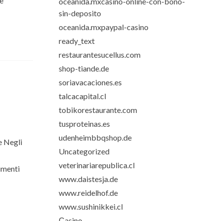
le
oceanida.mxcasino-online-con-bono-
sin-deposito
oceanida.mxpaypal-casino
ready_text
restaurantesucellus.com
shop-tiande.de
soriavacaciones.es
talcacapital.cl
tobikorestaurante.com
tusproteinas.es
udenheimbbqshop.de
e Negli
Uncategorized
veterinariarepublica.cl
rumenti
www.daistesja.de
www.reidelhof.de
www.sushinikkei.cl
Сasino