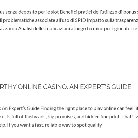
 senza deposito per le slot Benefici pratici dell’utilizzo di bonus 
i problematiche associate all’uso di SPID Impatto sulla trasparenz
zzardo Analisi delle implicazioni a lungo termine per i giocatori e 
HY ONLINE CASINO: AN EXPERT’S GUIDE
 Expert’s Guide Finding the right place to play online can feel li
et is full of flashy ads, big promises, and hidden fine print. That’
p. If you want a fast, reliable way to spot quality