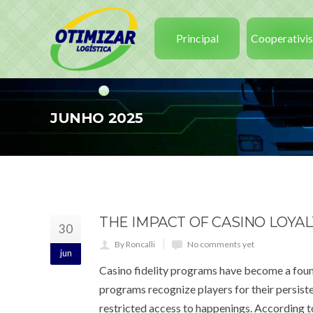
Principal
Cooperativi
JUNHO 2025
THE IMPACT OF CASINO LOYA
30
By Roncalli
No comments yet
jun
Casino fidelity programs have become a found
programs recognize players for their persiste
restricted access to happenings. According 