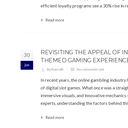
efficient loyalty programs see a 30% rise in r
Read more
REVISITING THE APPEAL OF I
30
THEMED GAMING EXPERIENC
jun
By Roncalli
No comments yet
In recent years, the online gambling industry
of digital slot games. What once was a straig
immersive visuals, and innovative mechanics
experts, understanding the factors behind thi
Read more