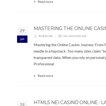
Read more
MASTERING THE ONLINE CASI
29
By Roncalli
No comments yet
jun
Mastering the Online Casino Journey: From Fir
needle in a haystack. Too many sites claim “b
transparent data. When you rely on personal gu
Professional
Read more
HTML5 NEI CASINÒ ONLINE : 
29