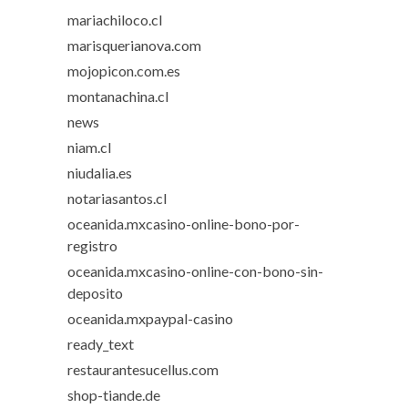
mariachiloco.cl
marisquerianova.com
mojopicon.com.es
montanachina.cl
news
niam.cl
niudalia.es
notariasantos.cl
oceanida.mxcasino-online-bono-por-
registro
oceanida.mxcasino-online-con-bono-sin-
deposito
oceanida.mxpaypal-casino
ready_text
restaurantesucellus.com
shop-tiande.de