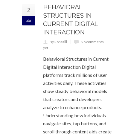
BEHAVIORAL
2
STRUCTURES IN
abr
CURRENT DIGITAL
INTERACTION
By Roncalli
No comments
yet
Behavioral Structures in Current
Digital Interaction Digital
platforms track millions of user
activities daily. These activities
show steady behavioral models
that creators and developers
analyze to enhance products.
Understanding how individuals
navigate sites, tap buttons, and
scroll through content aids create