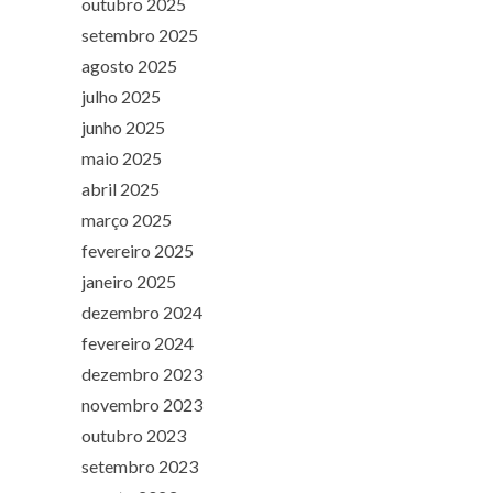
outubro 2025
setembro 2025
agosto 2025
julho 2025
junho 2025
maio 2025
abril 2025
março 2025
fevereiro 2025
janeiro 2025
dezembro 2024
fevereiro 2024
dezembro 2023
novembro 2023
outubro 2023
setembro 2023