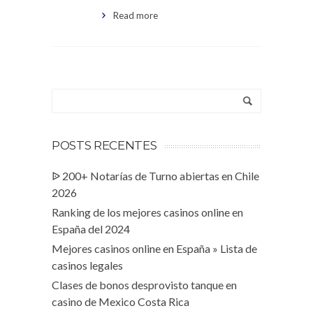
Read more
POSTS RECENTES
ᐉ 200+ Notarías de Turno abiertas en Chile
2026
Ranking de los mejores casinos online en
España del 2024
Mejores casinos online en España » Lista de
casinos legales
Clases de bonos desprovisto tanque en
casino de Mexico Costa Rica