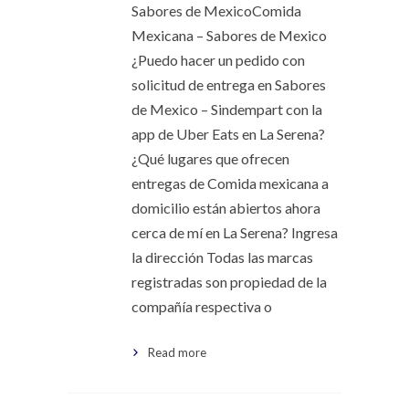
Sabores de MexicoComida
Mexicana – Sabores de Mexico
¿Puedo hacer un pedido con
solicitud de entrega en Sabores
de Mexico – Sindempart con la
app de Uber Eats en La Serena?
¿Qué lugares que ofrecen
entregas de Comida mexicana a
domicilio están abiertos ahora
cerca de mí en La Serena? Ingresa
la dirección Todas las marcas
registradas son propiedad de la
compañía respectiva o
Read more