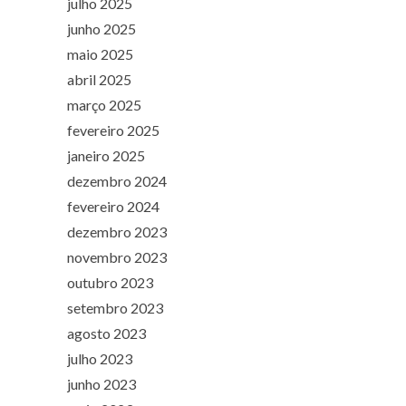
julho 2025
junho 2025
maio 2025
abril 2025
março 2025
fevereiro 2025
janeiro 2025
dezembro 2024
fevereiro 2024
dezembro 2023
novembro 2023
outubro 2023
setembro 2023
agosto 2023
julho 2023
junho 2023