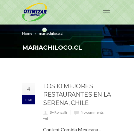
Home
mariachiloco.cl
MARIACHILOCO.CL
LOS 10 MEJORES
4
RESTAURANTES EN LA
mar
SERENA, CHILE
By Roncalli
No comments
yet
Content Comida Mexicana –