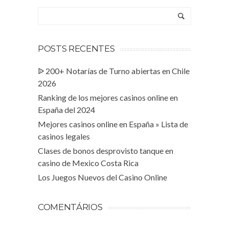
POSTS RECENTES
ᐉ 200+ Notarías de Turno abiertas en Chile
2026
Ranking de los mejores casinos online en
España del 2024
Mejores casinos online en España » Lista de
casinos legales
Clases de bonos desprovisto tanque en
casino de Mexico Costa Rica
Los Juegos Nuevos del Casino Online
COMENTÁRIOS