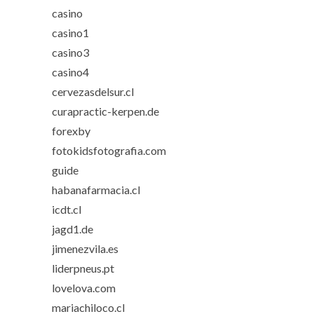
casino
casino1
casino3
casino4
cervezasdelsur.cl
curapractic-kerpen.de
forexby
fotokidsfotografia.com
guide
habanafarmacia.cl
icdt.cl
jagd1.de
jimenezvila.es
liderpneus.pt
lovelova.com
mariachiloco.cl