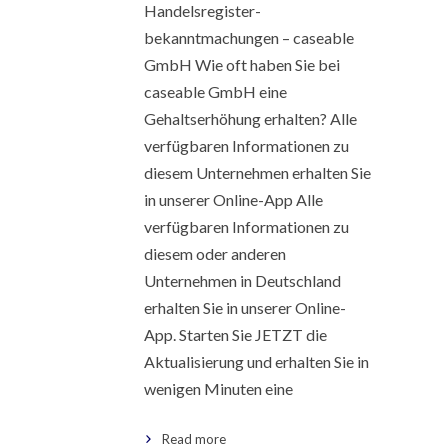
Handelsregister­
bekanntmachungen – caseable
GmbH Wie oft haben Sie bei
caseable GmbH eine
Gehaltserhöhung erhalten? Alle
verfügbaren Informationen zu
diesem Unternehmen erhalten Sie
in unserer Online-App Alle
verfügbaren Informationen zu
diesem oder anderen
Unternehmen in Deutschland
erhalten Sie in unserer Online-
App. Starten Sie JETZT die
Aktualisierung und erhalten Sie in
wenigen Minuten eine
Read more